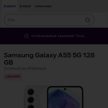
Liigu edasi põhisisu juurde
Ligipääsetavus
Eraklient
Äriklient
Iseteenindus
Otsi
Otsin
Uuskasutatud seadmed
Telias
Samsung Galaxy A55 5G 128
GB
Tootekood: sm-a556blvaeue
Lõpumüük