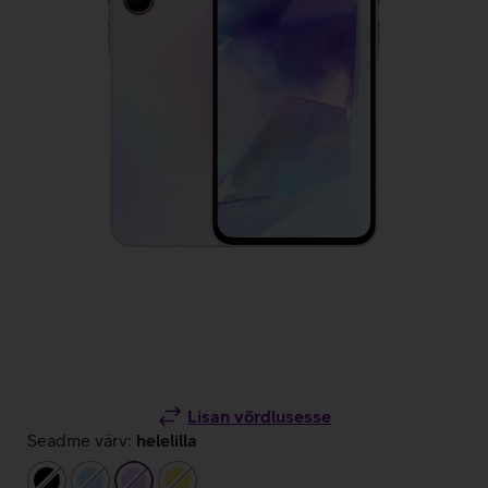
Lisan võrdlusesse
Seadme värv:
helelilla
must
helesinine
helelilla
kollane