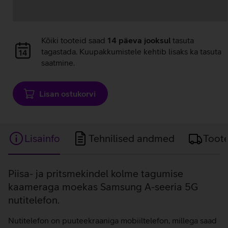
Andmete
Kõiki tooteid saad
14 päeva jooksul
tasuta
laadimine
tagastada. Kuupakkumistele kehtib lisaks ka tasuta
saatmine.
Lisan ostukorvi
Lisainfo
Tehnilised andmed
Toot
Lisainfo
Piisa- ja pritsmekindel kolme tagumise
kaameraga moekas Samsung A-seeria 5G
nutitelefon.
Nutitelefon on puuteekraaniga mobiiltelefon, millega saad