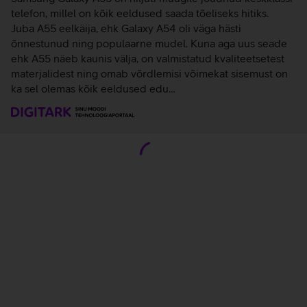
telefon, millel on kõik eeldused saada tõeliseks hitiks.
Juba A55 eelkäija, ehk Galaxy A54 oli väga hästi
õnnestunud ning populaarne mudel. Kuna aga uus seade
ehk A55 näeb kaunis välja, on valmistatud kvaliteetsetest
materjalidest ning omab võrdlemisi võimekat sisemust on
ka sel olemas kõik eeldused edu…