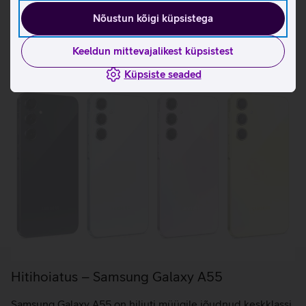
Telefoni Samsung Galaxy A55 seadistamise juhised
Nõustun kõigi küpsistega
Seotud artiklid ja videod
Keeldun mittevajalikest küpsistest
Küpsiste seaded
Hitihoiatus – Samsung Galaxy A55
Samsung Galaxy A55 on hiljuti müügile jõudnud keskklassi