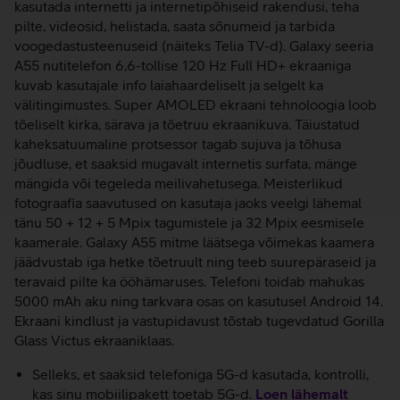
kasutada internetti ja internetipõhiseid rakendusi, teha
pilte, videosid, helistada, saata sõnumeid ja tarbida
voogedastusteenuseid (näiteks Telia TV-d). Galaxy seeria
A55 nutitelefon 6,6-tollise 120 Hz Full HD+ ekraaniga
kuvab kasutajale info laiahaardeliselt ja selgelt ka
välitingimustes. Super AMOLED ekraani tehnoloogia loob
tõeliselt kirka, särava ja tõetruu ekraanikuva. Täiustatud
kaheksatuumaline protsessor tagab sujuva ja tõhusa
jõudluse, et saaksid mugavalt internetis surfata, mänge
mängida või tegeleda meilivahetusega. Meisterlikud
fotograafia saavutused on kasutaja jaoks veelgi lähemal
tänu 50 + 12 + 5 Mpix tagumistele ja 32 Mpix eesmisele
kaamerale. Galaxy A55 mitme läätsega võimekas kaamera
jäädvustab iga hetke tõetruult ning teeb suurepäraseid ja
teravaid pilte ka ööhämaruses. Telefoni toidab mahukas
5000 mAh aku ning tarkvara osas on kasutusel Android 14.
Ekraani kindlust ja vastupidavust tõstab tugevdatud Gorilla
Glass Victus ekraaniklaas.
Selleks, et saaksid telefoniga 5G-d kasutada, kontrolli,
kas sinu mobiilipakett toetab 5G-d.
Loen lähemalt