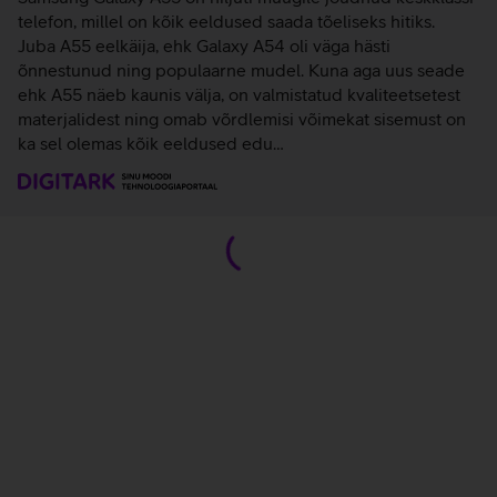
telefon, millel on kõik eeldused saada tõeliseks hitiks.
Juba A55 eelkäija, ehk Galaxy A54 oli väga hästi
õnnestunud ning populaarne mudel. Kuna aga uus seade
ehk A55 näeb kaunis välja, on valmistatud kvaliteetsetest
materjalidest ning omab võrdlemisi võimekat sisemust on
ka sel olemas kõik eeldused edu…