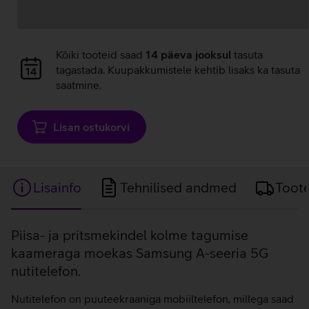
Andmete
Kõiki tooteid saad
14 päeva jooksul
tasuta
laadimine
tagastada. Kuupakkumistele kehtib lisaks ka tasuta
saatmine.
Lisan ostukorvi
Lisainfo
Tehnilised andmed
Toot
Lisainfo
Piisa- ja pritsmekindel kolme tagumise
kaameraga moekas Samsung A-seeria 5G
nutitelefon.
Nutitelefon on puuteekraaniga mobiiltelefon, millega saad