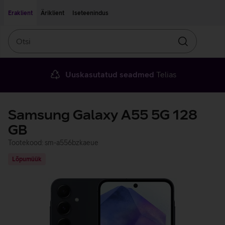
Liigu edasi põhisisu juurde
Ligipääsetavus
Eraklient
Äriklient
Iseteenindus
Otsi
Otsin
Uuskasutatud seadmed
Telias
Samsung Galaxy A55 5G 128
GB
Tootekood: sm-a556bzkaeue
Lõpumüük