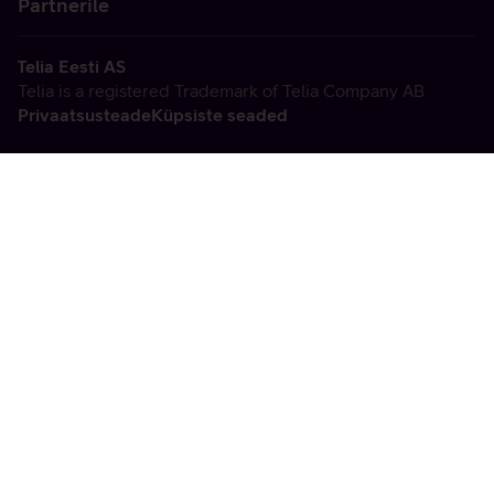
Partnerile
Telia Eesti AS
Telia is a registered Trademark of Telia Company AB
Privaatsusteade
Küpsiste seaded
Vabandame, tekkis
tehniline viga