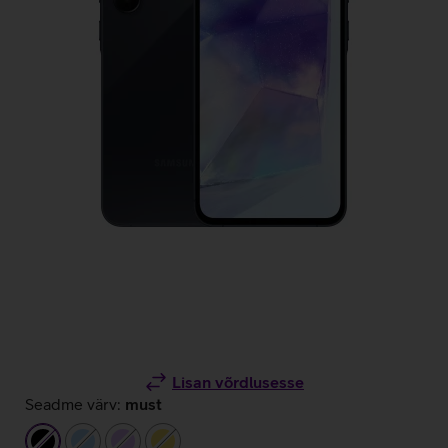
Lisan võrdlusesse
Seadme värv:
must
must
helesinine
helelilla
kollane