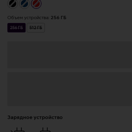
чёрный
тёмно-
красный
синий
Объем устройства:
256 ГБ
256 ГБ
512 ГБ
Загрузка
данных
Зарядное устройство