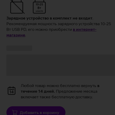
10-25
Вт
USB PD
Зарядное устройство в комплект не входит
.
Рекомендуемая мощность зарядного устройства 10-25
Вт USB PD, его можно приобрести
в интернет-
магазине
.
Ставки
Загрузка
кампании:
данных
Загрузка
Любой товар можно бесплатно вернуть
в
данных
течение 14 дней.
Предложение месяца
включает также бесплатную доставку.
Добавить в корзину