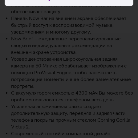
Прочная петля Armor Flex закрывается плотно и
обеспечивает защиту.
Панель Now Bar на внешнем экране обеспечивает
быстрый доступ к воспроизводимой музыке,
уведомлениям и многому другому.
Now Brief – ежедневные персонализированные
сводки и индивидуальные рекомендации на
внешнем экране устройства.
Усовершенствованная широкоугольная задняя
камера на 50 Мпикс обрабатывает изображения с
помощью ProVisual Engine, чтобы запечатлеть
потрясающие моменты и еще более замечательные
портреты.
С аккумулятором емкостью 4300 мАч Вы можете без
проблем пользоваться телефоном весь день.
Усиленная алюминиевая рамка создает
дополнительную защиту, передняя и задняя части
телефона покрыты прочным стеклом Corning Gorilla
Victus 2.
Современный тонкий и компактный дизайн.