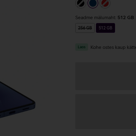
must
tumesinine
punane
Seadme mälumaht:
512 GB
256 GB
512 GB
Kohe ostes kaup kätt
Laos
Andmete