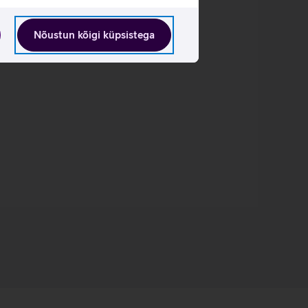
Nõustun kõigi küpsistega