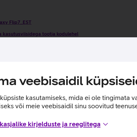
laxy Flip7_EST
 kasutusviisidega tootja kodulehel
a veebisaidil küpsisei
e küpsiste kasutamiseks, mida ei ole tingimata v
seks või meie veebisaidil sinu soovitud teenu
asjalike kirjelduste ja reeglitega