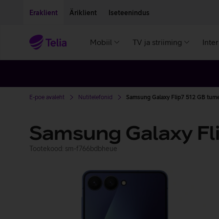
Liigu edasi põhisisu juurde
Ligipääsetavus
Eraklient
Äriklient
Iseteenindus
Mobiil
TV ja striiming
Inte
E-poe avaleht
Nutitelefonid
Samsung Galaxy Flip7 512 GB tum
Samsung Galaxy Fl
Tootekood: sm-f766bdbheue