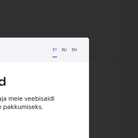
ET
RU
EN
d
aja meie veebisaidi
se pakkumiseks.