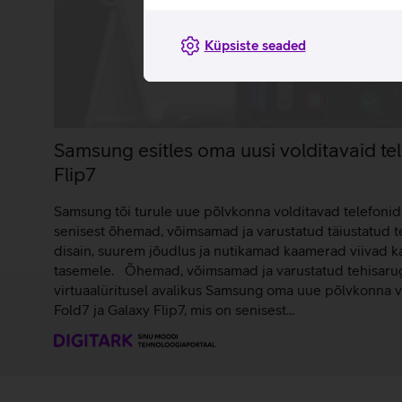
Küpsiste seaded
Samsung esitles oma uusi volditavaid te
Flip7
Samsung tõi turule uue põlvkonna volditavad telefonid 
senisest õhemad, võimsamad ja varustatud täiustatud t
disain, suurem jõudlus ja nutikamad kaamerad viivad 
tasemele. Õhemad, võimsamad ja varustatud tehisaru
virtuaalüritusel avalikus Samsung oma uue põlvkonna v
Fold7 ja Galaxy Flip7, mis on senisest…