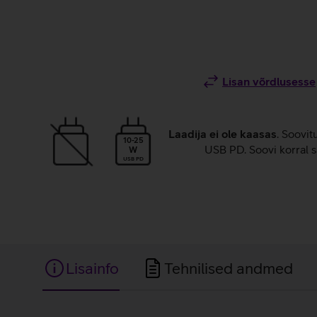
Lisan võrdlusesse
Laadija ei ole kaasas
. Soovit
10-25
USB PD. Soovi korral s
W
USB PD
Lisainfo
Tehnilised andmed