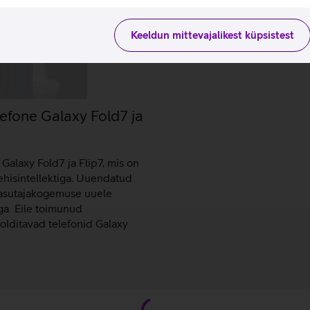
Keeldun mittevajalikest küpsistest
lefone Galaxy Fold7 ja
Galaxy Fold7 ja Flip7, mis on
ehisintellektiga. Uuendatud
kasutajakogemuse uuele
ga Eile toimunud
olditavad telefonid Galaxy