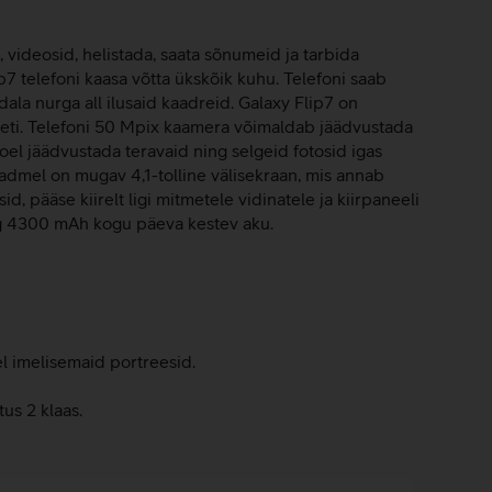
, videosid, helistada, saata sõnumeid ja tarbida
7 telefoni kaasa võtta ükskõik kuhu. Telefoni saab
dala nurga all ilusaid kaadreid. Galaxy Flip7 on
teeti. Telefoni 50 Mpix kaamera võimaldab jäädvustada
el jäädvustada teravaid ning selgeid fotosid igas
eadmel on mugav 4,1-tolline välisekraan, mis annab
d, pääse kiirelt ligi mitmetele vidinatele ja kiirpaneeli
ng 4300 mAh kogu päeva kestev aku.
el imelisemaid portreesid.
us 2 klaas.