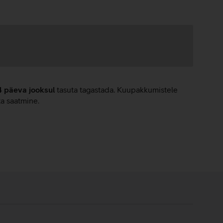
4 päeva jooksul
tasuta tagastada. Kuupakkumistele
ta saatmine.