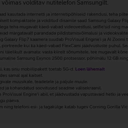
võimas volditav nutitelefon Samsungilt.
d kasutada internetti ja internetipõhiseid rakendusi, teha pilte
lselt kompaktsele ja volditud disainile saad Samsung Galaxy Flip
llega teha mugavalt käed-vabad videovestlusi, selfie’sid ning ma
davad märgatavalt parandada pildistamisvõimalusi ja videokvali
g Galaxy Flip7 kaamera suudab ProVisual Engine’i ja AI Zoomi to
ete, portreede kui ka käed-vabad FlexCami jäädvustuste puhul. S
täielikult avamata: vasta kiirelt sõnumitele, tee mugavalt kõnesi
etuumaline Samsung Exynos 2500 protsessor, põhimälu 12 GB ni
li, kas sinu mobiilipakett toetab 5G-d.
Loen lähemalt
s samal ajal kaitset.
ivale muusikale, teadetele ja paljule muule.
ed ja kohandatud soovitused seadme välisekraanil.
 ProVisual Engine'i abil, et jäädvustada vapustavaid hetki ja ve
ogu päeva.
ing telefoni esi- ja tagakülge katab tugev Corning Gorilla Vict