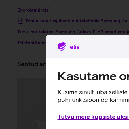
Energiamärgis
Tootja kasutusjuhend nutitelefonile Samsung Ga
Tutvu nutitelefoni Samsung Galaxy Flip7 omaduste ja
Telefoni Samsung Galaxy Flip7 seadistamise juhised
Seotud artiklid ja videod
Kasutame om
Küsime sinult luba sellist
põhifunktsioonide toimimi
Tutvu meie küpsiste üksik