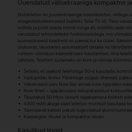
Lisainfo
Uuendatud välisekraaniga kompaktne ja 
Nutitelefon on puuteekraaniga mobiiltelefon, millega saa
voogedastusteenuseid (näiteks Telia TV-d). Tänu visuaa
voltida ja püsti seada mitme nurga all, mistõttu saab se
varustatud tehisintellekti funktsioonidega, mis võimal
suurepäraseid kaadreid nii päeval kui ka öösel. Samsun
olukorras, täiustades automaatselt detaile nii lähivõt
rohkem võimalusi kaaneekraani kasutamisel, ilma telefoni 
sätetele. Telefoni südameks on kiire ja võimas kümn
Selleks, et saaksid telefoniga 5G-d kasutada, kontrol
Vastupidav Armor FlexHinge sulgub õhemalt, pakkude
Väliekraanil olev Now Bar annab kiire ligipääsu mäng
Now Brief – igapäevased isikupärastatud kokkuvõtt
Täiustatud 50 Mpix lainurk tagakaamera töötleb pilte
4300 mAh akuga saad telefoni muretult kasutada k
Täiendavat kaitset pakub tugevdatud alumiiniumraam n
Kaasaegne, õhuke ja kompaktne disain.
Kasulikud lingid