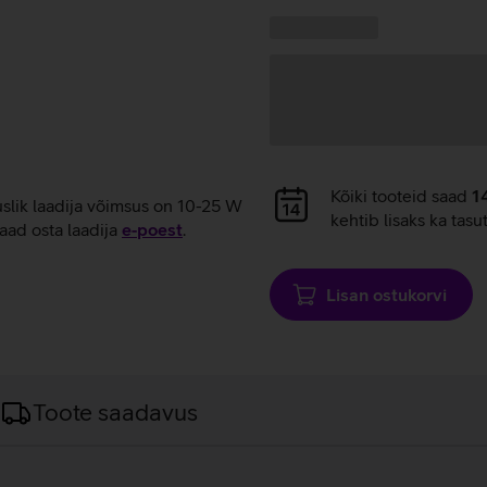
laadimine
Kampaania
Andmete
pakkumised:
laadimine
Andmete
Kõiki tooteid saad
1
uslik laadija võimsus on 10-25 W
laadimine
kehtib lisaks ka tasu
aad osta laadija
e‑poest
.
Lisan ostukorvi
Toote saadavus