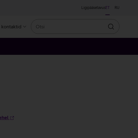
Ligipääsetavus
ET
RU
Otsi
a kontaktid
Otsin
ehel