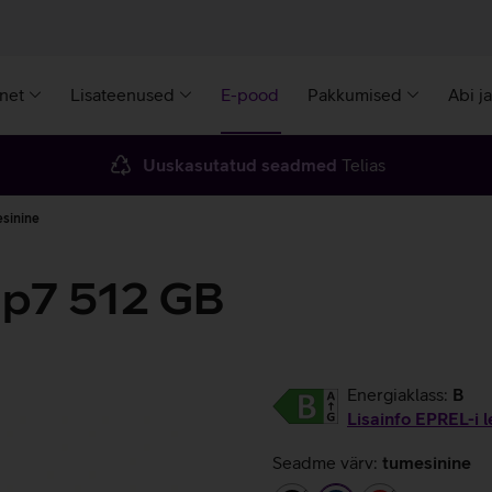
rnet
Lisateenused
E-pood
Pakkumised
Abi j
Uuskasutatud seadmed
Telias
esinine
ip7 512 GB
Energiaklass:
B
Lisainfo EPREL-i l
Seadme värv:
tumesinine