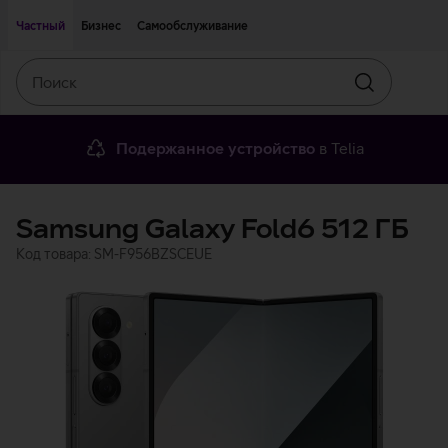
Двигаться дальше к основному контенту
Доступность
Частный
Бизнес
Самообслуживание
Поиск
Искать
Подержанное устройство
в Telia
Samsung Galaxy Fold6 512 ГБ
Код товара: SM-F956BZSCEUE