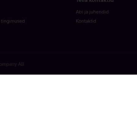
Abi ja juhendid
 tingimused
Kontaktid
 Company AB