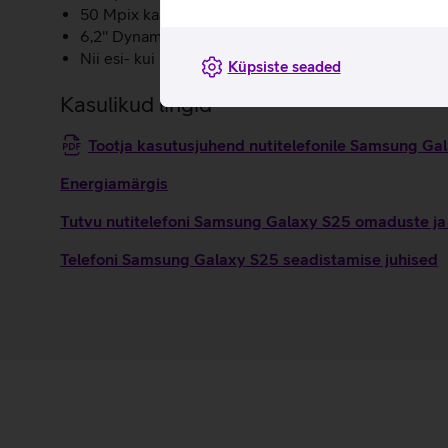
50 Mpix kaamera muudab sinu jäädvustused terava
6,2'' Dynamic AMOLED 2X QHD+ ekraan kohanduva 
Nii esi- kui ka tagaküljel on kasutatud Gorilla Victus 2
Küpsiste seaded
Kasulikud lingid
Tootja kasutusjuhend nutitelefonile Samsung G
Energiamärgis
Tutvu nutitelefoni Samsung Galaxy S25 omaduste ja 
Telefoni Samsung Galaxy S25 seadistamise juhised