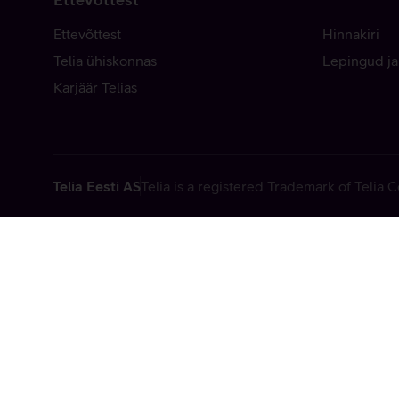
Ettevõttest
Hinnakiri
Telia ühiskonnas
Lepingud ja
Karjäär Telias
Telia Eesti AS
Telia is a registered Trademark of Telia