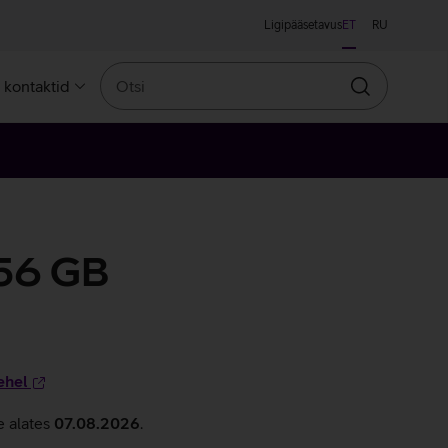
Ligipääsetavus
ET
RU
Otsi
a kontaktid
Otsin
256 GB
ehel
e alates
07.08.2026
.