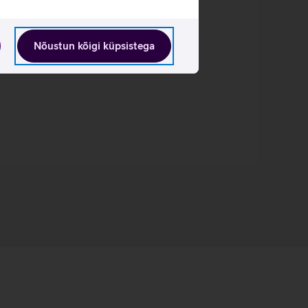
Nõustun kõigi küpsistega