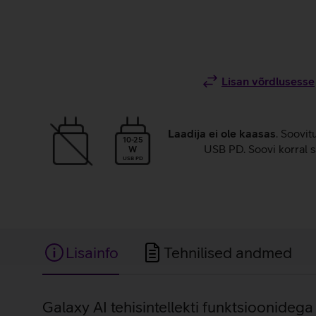
Lisan võrdlusesse
Laadija ei ole kaasas
. Soovit
10-25
USB PD. Soovi korral s
W
USB PD
Lisainfo
Tehnilised andmed
Lisainfo
Galaxy AI tehisintellekti funktsioonidega