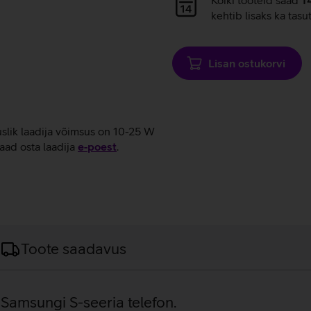
laadimine
kehtib lisaks ka tasu
Lisan ostukorvi
uslik laadija võimsus on 10-25 W
aad osta laadija
e‑poest
.
Toote saadavus
 Samsungi S-seeria telefon.