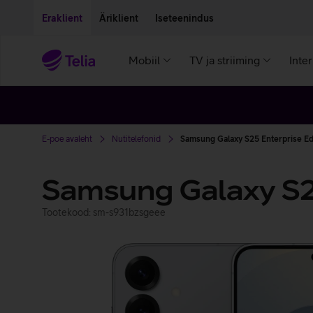
Liigu edasi põhisisu juurde
Ligipääsetavus
Eraklient
Äriklient
Iseteenindus
Mobiil
TV ja striiming
Inte
E-poe avaleht
Nutitelefonid
Samsung Galaxy S25 Enterprise Ed
Samsung Galaxy S25
Tootekood: sm-s931bzsgeee