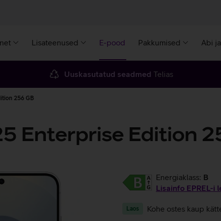
rnet
Lisateenused
E-pood
Pakkumised
Abi j
Uuskasutatud seadmed
Telias
ition 256 GB
 Enterprise Edition 
Energiaklass:
B
Lisainfo EPREL-i l
Kohe ostes kaup kätt
Laos