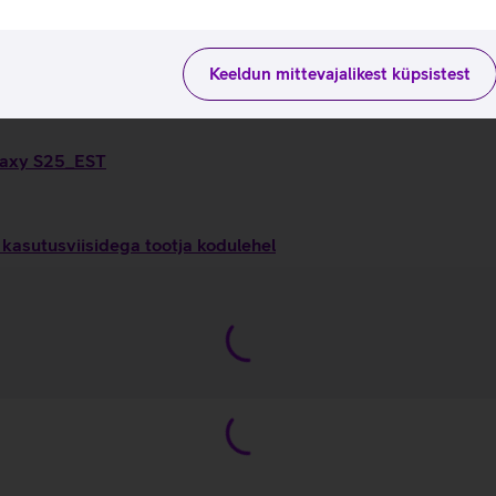
maks.
värskendussagedusega 1 - 120 Hz.
 klaasi.
Keeldun mittevajalikest küpsistest
alaxy S25_EST
kasutusviisidega tootja kodulehel