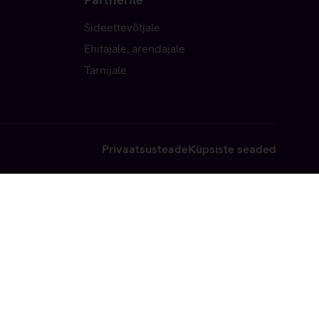
Sideettevõtjale
Ehitajale, arendajale
Tarnijale
Privaatsusteade
Küpsiste seaded