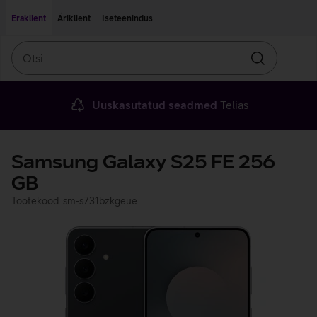
Liigu edasi põhisisu juurde
Ligipääsetavus
Eraklient
Äriklient
Iseteenindus
Otsi
Otsin
Uuskasutatud seadmed
Telias
Samsung Galaxy S25 FE 256
GB
Tootekood: sm-s731bzkgeue