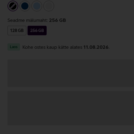
must
tumesinine
helesinine
valge
Seadme mälumaht:
256 GB
128 GB
256 GB
Kohe ostes kaup kätte alates
11.08.2026
.
Laos
Andmete