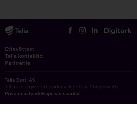
Ettevõttest
Telia kontaktid
Partnerile
Telia Eesti AS
Telia is a registered Trademark of Telia Company AB
Privaatsusteade
Küpsiste seaded