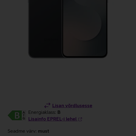
Lisan võrdlusesse
Energiaklass:
B
Lisainfo EPREL-i lehel
Seadme värv:
must