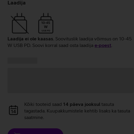
laadimine
Laadija
10-45
W
USB PD
Laadija ei ole kaasas
. Soovituslik laadija võimsus on 10-45
W USB PD. Soovi korral saad osta laadija
e‑poest
.
Kampaania
Andmete
pakkumised:
laadimine
Andmete
Kõiki tooteid saad
14 päeva jooksul
tasuta
laadimine
tagastada. Kuupakkumistele kehtib lisaks ka tasuta
saatmine.