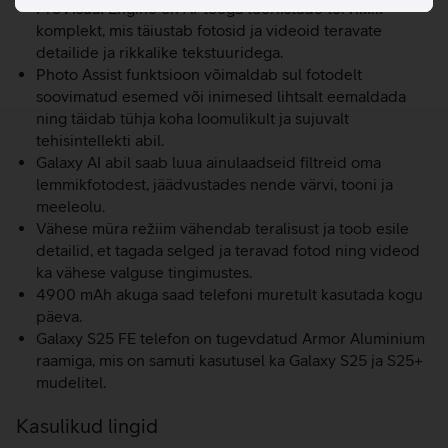
ProVisual Engine on AI-toega tööriistade terviklik
komplekt, mis täiustab fotosid ja videoid teravate
detailide ja rikkalike tekstuuridega.
Photo Assist funktsioon võimaldab sul fotodelt
soovimatud esemed või inimesed lihtsalt eemaldada
ning täidab tühja koha loomulikult ja sujuvalt
tehisintellekti abil.
Galaxy AI abil saab luua ainulaadseid filtreid oma
lemmikfotodest, jäädvustades nende värvi, tooni ja
meeleolu.
Vähese müra režiim vähendab teralisust ja toob esile
detailid, et tagada selged ja teravad fotod ning videod
ka vähese valguse tingimustes.
4900 mAh akuga saad telefoni muretult kasutada kogu
päeva.
Galaxy S25 FE telefon on tugevdatud Armor Aluminium
raamiga, mis on samuti kasutusel ka Galaxy S25 ja S25+
mudelitel.
Kasulikud lingid