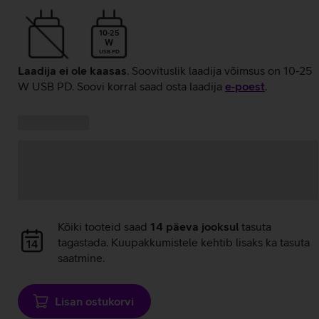
10-25
W
USB PD
Laadija ei ole kaasas
. Soovituslik laadija võimsus on 10-25
W USB PD. Soovi korral saad osta laadija
e‑poest
.
Kampaania
Andmete
pakkumised:
laadimine
Andmete
Kõiki tooteid saad
14 päeva jooksul
tasuta
laadimine
tagastada. Kuupakkumistele kehtib lisaks ka tasuta
saatmine.
Lisan ostukorvi