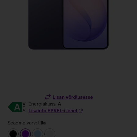
Lisan võrdlusesse
Energiaklass:
A
Lisainfo EPREL-i lehel
Seadme värv:
lilla
must
lilla
helesinine
valge