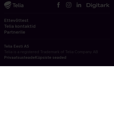
Ettevõttest
Telia kontaktid
Partnerile
Telia Eesti AS
Telia is a registered Trademark of Telia Company AB
Privaatsusteade
Küpsiste seaded