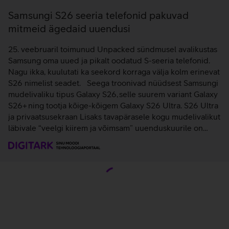
Samsungi S26 seeria telefonid pakuvad
mitmeid ägedaid uuendusi
25. veebruaril toimunud Unpacked sündmusel avalikustas
Samsung oma uued ja pikalt oodatud S-seeria telefonid.
Nagu ikka, kuulutati ka seekord korraga välja kolm erinevat
S26 nimelist seadet. Seega troonivad nüüdsest Samsungi
mudelivaliku tipus Galaxy S26, selle suurem variant Galaxy
S26+ ning tootja kõige-kõigem Galaxy S26 Ultra. S26 Ultra
ja privaatsusekraan Lisaks tavapärasele kogu mudelivalikut
läbivale “veelgi kiirem ja võimsam” uuenduskuurile on…