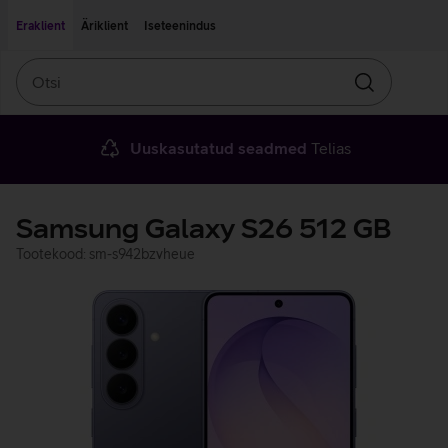
Liigu edasi põhisisu juurde
Ligipääsetavus
Eraklient
Äriklient
Iseteenindus
Otsi
Otsin
Uuskasutatud seadmed
Telias
Samsung Galaxy S26 512 GB
Tootekood: sm-s942bzvheue