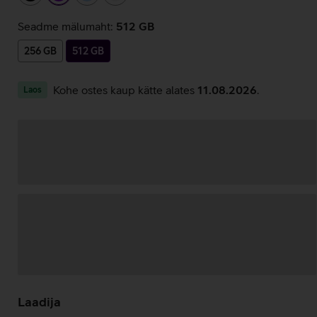
Seadme mälumaht:
512 GB
256 GB
512 GB
Kohe ostes kaup kätte alates
11.08.2026
.
Laos
Andmete
laadimine
Laadija