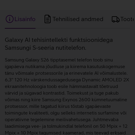
Lisainfo
Tehnilised andmed
Toot
Lisainfo
Galaxy AI tehisintellekti funktsioonidega
Samsungi S-seeria nutitelefon.
Samsung Galaxy S26 tipptasemel telefon toob sinu
igapäeva nutikama jõudluse ja kiirema kasutuskogemuse
tänu võimsale protsessorile ja erinevatele AI võimalustele.
6,3'' 120 Hz värskendussagedusega Dynamic AMOLED 2X
ekraanitehnoloogia toob esile hämmastavalt tõetruud
värvid ja sügavad kontrastid. Toimekust ja tuge pakub
võimas ning kiire Samsung Exynos 2600 kümnetuumaline
protsessor, mille tagatud kiirus tõstab igapäevaste
toimingute kvaliteeti, olgu selleks internetis surfamine või
operatiivne tegelemine meilivahetusega. Juhtmevaba
laadimisega vee- ja tolmukindlal telefonil on 50 Mpix + 12
Mpix + 10 Mpix tagumised kaamerad, mis teevad erksaid