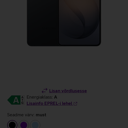
Lisan võrdlusesse
Energiaklass:
A
Lisainfo EPREL-i lehel
Seadme värv:
must
must
lilla
helesinine