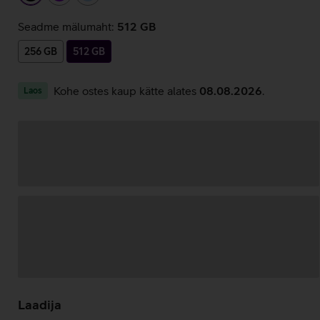
Seadme mälumaht:
512 GB
256 GB
512 GB
Kohe ostes kaup kätte alates
08.08.2026
.
Laos
Andmete
laadimine
Laadija