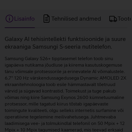
Lisainfo
Tehnilised andmed
Toot
Lisainfo
Galaxy AI tehisintellekti funktsioonide ja suure
ekraaniga Samsungi S-seeria nutitelefon.
Samsung Galaxy S26+ tipptasemel telefon toob sinu
igapäeva nutikama jõudluse ja kiirema kasutuskogemuse
tänu võimsale protsessorile ja erinevatele AI võimalustele.
6,7'' 120 Hz värskendussagedusega Dynamic AMOLED 2X
ekraanitehnoloogia toob esile hämmastavalt tõetruud
värvid ja sügavad kontrastid. Toimekust ja tuge pakub
võimas ning kiire Samsung Exynos 2600 kümnetuumaline
protsessor, mille tagatud kiirus tõstab igapäevaste
toimingute kvaliteeti, olgu selleks internetis surfamine või
operatiivne tegelemine meilivahetusega. Juhtmevaba
laadimisega vee- ja tolmukindlal telefonil on 50 Mpix + 12
Mpix + 10 Mpix tagumised kaamerad, mis teevad erksaid