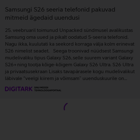
Samsungi S26 seeria telefonid pakuvad
mitmeid ägedaid uuendusi
25. veebruaril toimunud Unpacked sündmusel avalikustas
Samsung oma uued ja pikalt oodatud S-seeria telefonid.
Nagu ikka, kuulutati ka seekord korraga välja kolm erinevat
S26 nimelist seadet. Seega troonivad nüüdsest Samsungi
mudelivaliku tipus Galaxy S26, selle suurem variant Galaxy
S26+ ning tootja kõige-kõigem Galaxy S26 Ultra. S26 Ultra
ja privaatsusekraan Lisaks tavapärasele kogu mudelivalikut
läbivale “veelgi kiirem ja võimsam” uuenduskuurile on…