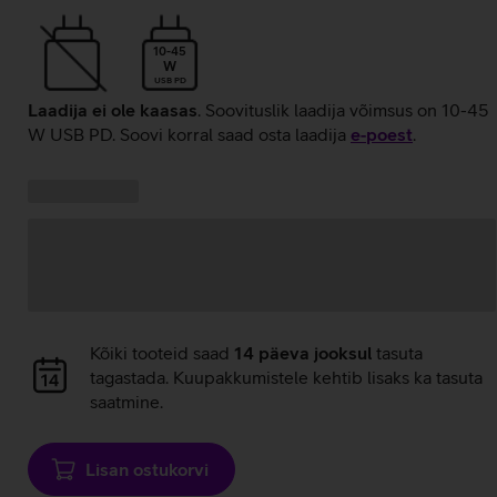
10-45
W
USB PD
Laadija ei ole kaasas
. Soovituslik laadija võimsus on 10-45
W USB PD. Soovi korral saad osta laadija
e‑poest
.
Kampaania
Andmete
pakkumised:
laadimine
Andmete
Kõiki tooteid saad
14 päeva jooksul
tasuta
laadimine
tagastada. Kuupakkumistele kehtib lisaks ka tasuta
saatmine.
Lisan ostukorvi