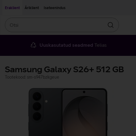
Liigu edasi põhisisu juurde
Ligipääsetavus
Eraklient
Äriklient
Iseteenindus
Otsi
Otsin
Uuskasutatud seadmed
Telias
Samsung Galaxy S26+ 512 GB
Tootekood: sm-s947bzkgeue