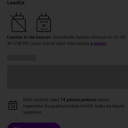
laadimine
Laadija
10-60
W
USB PD
Laadija ei ole kaasas
. Soovituslik laadija võimsus on 10-60
W USB PD. Soovi korral saad osta laadija
e‑poest
.
Kampaania
Andmete
pakkumised:
laadimine
Andmete
Kõiki tooteid saad
14 päeva jooksul
tasuta
laadimine
tagastada. Kuupakkumistele kehtib lisaks ka tasuta
saatmine.