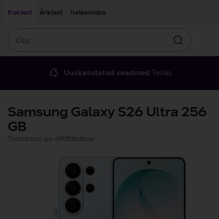
Liigu edasi põhisisu juurde
Ligipääsetavus
Eraklient
Äriklient
Iseteenindus
Otsi
Otsin
Uuskasutatud seadmed
Telias
Samsung Galaxy S26 Ultra 256
GB
Tootekood: sm-s948blbdeue