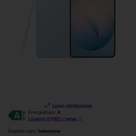
Lisan võrdlusesse
Energiaklass:
A
Lisainfo EPREL-i lehel
Seadme värv:
helesinine