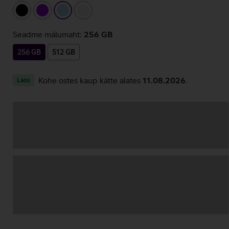
must
lilla
helesinine
valge
Seadme mälumaht:
256 GB
256 GB
512 GB
Kohe ostes kaup kätte alates
11.08.2026
.
Laos
Andmete