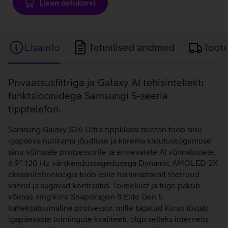
Lisan ostukorvi
Lisainfo
Tehnilised andmed
Toot
Lisainfo
Privaatsusfiltriga ja Galaxy AI tehisintellekti
funktsioonidega Samsungi S-seeria
tipptelefon.
Samsung Galaxy S26 Ultra tippklassi telefon toob sinu
igapäeva nutikama jõudluse ja kiirema kasutuskogemuse
tänu võimsale protsessorile ja erinevatele AI võimalustele.
6,9'' 120 Hz värskendussagedusega Dynamic AMOLED 2X
ekraanitehnoloogia toob esile hämmastavalt tõetruud
värvid ja sügavad kontrastid. Toimekust ja tuge pakub
võimas ning kiire Snapdragon 8 Elite Gen 5
kaheksatuumaline protsessor, mille tagatud kiirus tõstab
igapäevaste toimingute kvaliteeti, olgu selleks internetis