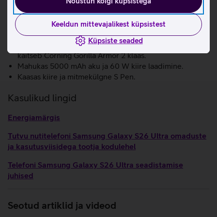
Nõustun kõigi küpsistega
ja videotest soovimatud elemendid eemaldada.
Pildi laiendamine: tehisintellekt pakub võimalust fotosid
laiendada, korrigeerides nurki pilti kärpimata ja täites
Keeldun mittevajalikest küpsistest
tühja ruumi olemasolevate detailide järgi.
Küpsiste seaded
Telefonil on tugev alumiiniumist korpus ning ekraani
kaitseb Corning Gorilla Armor 2 klaas.
Mahukas 5000 mAh aku ja 60 W kiire laadimine.
Kaasas kiire ja mitmekülgne S Pen.
Kasulikud lingid
Energiamärgis
Tutvu nutitelefoni Samsung Galaxy S26 Ultra omaduste
ja kasutusviisidega tootja kodulehel
Telefoni Samsung Galaxy S26 Ultra seadistamise
juhised
Seotud artiklid ja videod