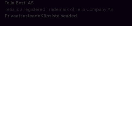
Telia Eesti AS
Telia is a registered Trademark of Telia Company AB
Privaatsusteade
Küpsiste seaded
Vabandame, tekkis
tehniline viga
tx:undefined:ut:null