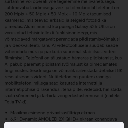
surfamine või operatiivne tegelemine meilivahetusega.
Juhtmevaba laadimisega vee- ja tolmukindlal telefonil on
200 Mpix + 50 Mpix + 50 Mpix + 10 Mpix tagumised
kaamerad, mis teevad erksaid ja selgeid fotosid ka
pimedas. Alumiiniumist korpusega Galaxy S26 Ultra on
varustatud tehisintellekti funktsioonidega, mis
võimaldavad märgatavalt parandada pildistamisvõimalusi
ja videokvaliteeti. Tänu AI videotöötlusele suudab seade
vähendada müra ja pakkuda suuremat stabiilsust video
filmimisel. Telefonil on täiustatud hämaras pildistamist, kus
AI pakub paremat pildistamisvõimalust ka pimedamates
tingimustes. Seadmega on võimalik salvestada detailset 8K
resolutsioonis videot. Nutitelefon on puuteekraaniga
mobiiltelefon, millega saad kasutada internetti ja
internetipõhiseid rakendusi, teha pilte, videosid, helistada,
saata sõnumeid ja tarbida voogedastusteenuseid (näiteks
Telia TV-d).
Maailma esimene privaatsusfiltriga ekraan.
6,9'' Dynamic AMOLED 2X QHD+ ekraan kohanduva
värskendussagedusega 1 - 120 Hz.