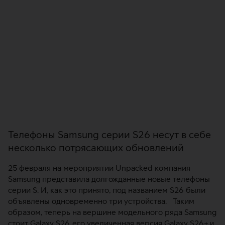
Телефоны Samsung серии S26 несут в себе
несколько потрясающих обновлений
25 февраля на мероприятии Unpacked компания
Samsung представила долгожданные новые телефоны
серии S. И, как это принято, под названием S26 были
объявлены одновременно три устройства. Таким
образом, теперь на вершине модельного ряда Samsung
стоит Galaxy S26, его увеличенная версия Galaxy S26+ и
самый крутой в линейке Galaxy S26 Ultra. S26 Ultra и
экран конфиденциальности В дополнение…