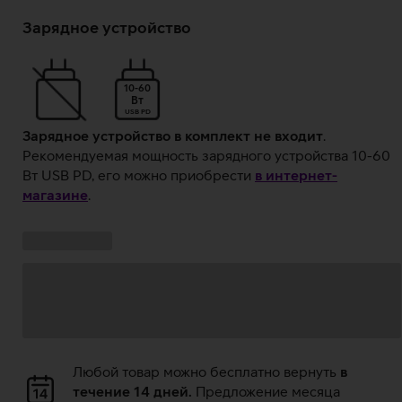
Загрузка
данных
Зарядное устройство
10-60
Вт
USB PD
Зарядное устройство в комплект не входит
.
Рекомендуемая мощность зарядного устройства 10-60
Вт USB PD, его можно приобрести
в интернет-
магазине
.
Ставки
Загрузка
кампании:
данных
Загрузка
Любой товар можно бесплатно вернуть
в
данных
течение 14 дней.
Предложение месяца