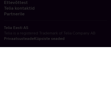
Ettevõttest
Telia kontaktid
Partnerile
Telia Eesti AS
Telia is a registered Trademark of Telia Company AB
Privaatsusteade
Küpsiste seaded