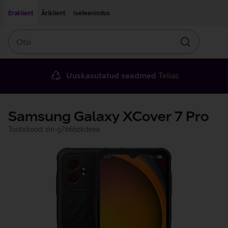
Liigu edasi põhisisu juurde
Ligipääsetavus
Eraklient
Äriklient
Iseteenindus
Otsi
Otsin
Uuskasutatud seadmed
Telias
Samsung Galaxy XCover 7 Pro
Tootekood: sm-g766bzkdeee