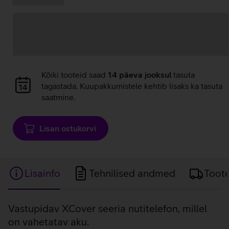
pakkumised:
laadimine
Andmete
Kõiki tooteid saad
14 päeva jooksul
tasuta
laadimine
tagastada. Kuupakkumistele kehtib lisaks ka tasuta
saatmine.
Lisan ostukorvi
Lisainfo
Tehnilised andmed
Toot
Lisainfo
Vastupidav XCover seeria nutitelefon, millel
on vahetatav aku.