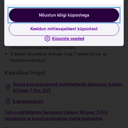
Pro on piisavalt tugev, et karmides tingimustes vastu
pidada.
Nõustun kõigi küpsistega
Suur 6.6" FHD+ ekraan teeb internetis surfamise
äärmiselt mugavaks.
120 Hz värskendussagedus pakub hämmastavalt
Keeldun mittevajalikest küpsistest
tõetruid värve ja kirkaid kontraste.
Küpsiste seaded
Wet Touch tehnoloogia võimaldab telefoni kasutada
mõõdukalt niisketes tingimustes.
3 aastat täiustatud ärituge ning 7 aastat turva- ja
hooldusuuendusi.
Kasulikud lingid
Tootja kasutusjuhend nutitelefonile Samsung Galaxy
XCover 7 Pro_EST
Energiamärgis
Tutvu nutitelefoni Samsung Galaxy XCover 7 Pro
omaduste ja kasutusviisidega tootja kodulehel