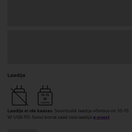
Andmete
laadimine
Laadija
10-15
W
USB PD
Laadija ei ole kaasas
. Soovituslik laadija võimsus on 10-15
W USB PD. Soovi korral saad osta laadija
e‑poest
.
Kampaania
Andmete