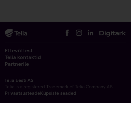
Ettevõttest
Telia kontaktid
Partnerile
Telia Eesti AS
Telia is a registered Trademark of Telia Company AB
Privaatsusteade
Küpsiste seaded