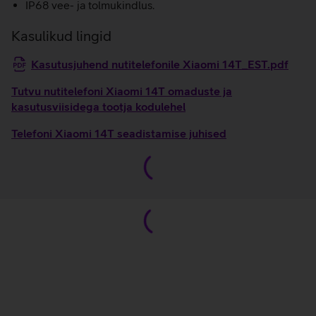
IP68 vee- ja tolmukindlus.
Kasulikud lingid
Kasutusjuhend nutitelefonile Xiaomi 14T_EST.pdf
Tutvu nutitelefoni Xiaomi 14T omaduste ja
kasutusviisidega tootja kodulehel
Telefoni Xiaomi 14T seadistamise juhised