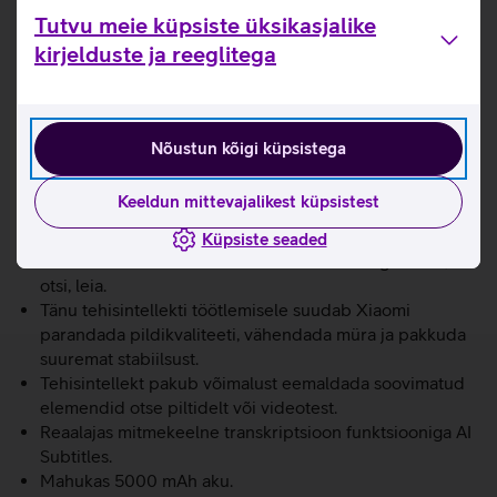
Leica kaamerasüsteem viib pildistamise uuele tasemele.
Tutvu meie küpsiste üksikasjalike
Võimsust tagab MediaTek Dimensity 8300-Ultra
kirjelduste ja reeglitega
kiibistik.
6,67’’ 144 Hz värskendussagedusega CrystalRes
AMOLED ekraan.
Kaks pildiprofiili – Leica Authentic Look ja Leica
Nõustun kõigi küpsistega
Vibrant Look. Leica Autentic Look profiiliga säilitab pilt
tugevad kontrastid, seevastu Leica Vibrant Look
Keeldun mittevajalikest küpsistest
profiiliga jäävad värvid piltidel erksad, kuid samal ajal
ka loomulikud.
Küpsiste seaded
Circle to Search: uus viis otsimiseks. Tee ring ümber,
otsi, leia.
Tänu tehisintellekti töötlemisele suudab Xiaomi
parandada pildikvaliteeti, vähendada müra ja pakkuda
suuremat stabiilsust.
Tehisintellekt pakub võimalust eemaldada soovimatud
elemendid otse piltidelt või videotest.
Reaalajas mitmekeelne transkriptsioon funktsiooniga AI
Subtitles.
Mahukas 5000 mAh aku.