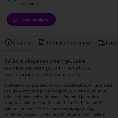
saatmine.
Lisan ostukorvi
Lisainfo
Tehnilised andmed
Toot
Lisainfo
Stiilse ja elegantse disainiga, Leica
kaamerasüsteemiga ja tehisintellekti
funktsioonidega Xiaomi lipulaev.
Nutitelefon on puuteekraaniga mobiiltelefon, millega saad
kasutada internetti ja internetipõhiseid rakendusi, teha
pilte, videosid, helistada, saata sõnumeid ja tarbida
voogedastusteenuseid (näiteks Telia TV-d). Xiaomi 14T
telefonil on 6,67'' 144 Hz värskendussagedusega
värvikirev ja sujuv CrystalRes AMOLED ekraan, millele