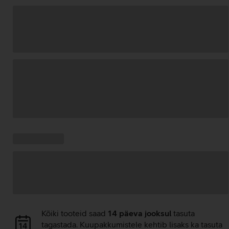
Andmete
laadimine
Kampaania
Andmete
pakkumised:
laadimine
Andmete
Kõiki tooteid saad
14 päeva jooksul
tasuta
laadimine
tagastada. Kuupakkumistele kehtib lisaks ka tasuta