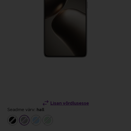
Lisan võrdlusesse
Seadme värv:
hall
must
hall
helesinine
heleroheline