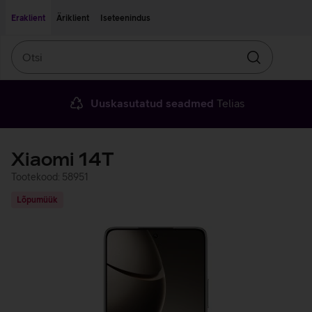
Liigu edasi põhisisu juurde
Ligipääsetavus
Eraklient
Äriklient
Iseteenindus
Otsi
Otsin
Uuskasutatud seadmed
Telias
Xiaomi 14T
Tootekood: 58951
Lõpumüük