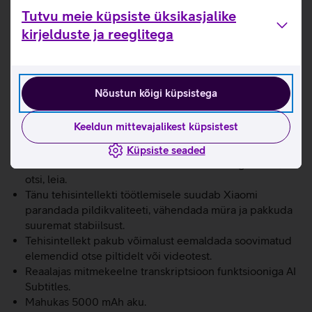
Leica kaamerasüsteem viib pildistamise uuele tasemele.
Tutvu meie küpsiste üksikasjalike
Võimsust tagab MediaTek Dimensity 8300-Ultra
kirjelduste ja reeglitega
kiibistik.
6,67’’ 144 Hz värskendussagedusega CrystalRes
AMOLED ekraan.
Kaks pildiprofiili – Leica Authentic Look ja Leica
Nõustun kõigi küpsistega
Vibrant Look. Leica Autentic Look profiiliga säilitab pilt
tugevad kontrastid, seevastu Leica Vibrant Look
Keeldun mittevajalikest küpsistest
profiiliga jäävad värvid piltidel erksad, kuid samal ajal
ka loomulikud.
Küpsiste seaded
Circle to Search: uus viis otsimiseks. Tee ring ümber,
otsi, leia.
Tänu tehisintellekti töötlemisele suudab Xiaomi
parandada pildikvaliteeti, vähendada müra ja pakkuda
suuremat stabiilsust.
Tehisintellekt pakub võimalust eemaldada soovimatud
elemendid otse piltidelt või videotest.
Reaalajas mitmekeelne transkriptsioon funktsiooniga AI
Subtitles.
Mahukas 5000 mAh aku.