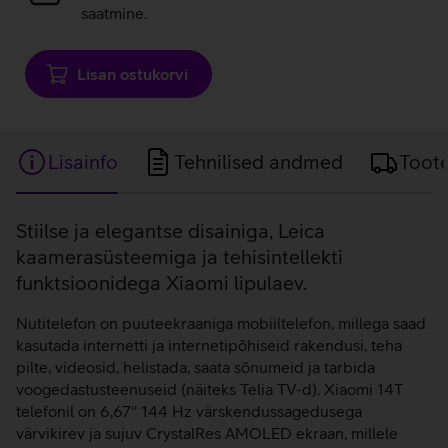
saatmine.
Lisan ostukorvi
Lisainfo
Tehnilised andmed
Toot
Lisainfo
Stiilse ja elegantse disainiga, Leica
kaamerasüsteemiga ja tehisintellekti
funktsioonidega Xiaomi lipulaev.
Nutitelefon on puuteekraaniga mobiiltelefon, millega saad
kasutada internetti ja internetipõhiseid rakendusi, teha
pilte, videosid, helistada, saata sõnumeid ja tarbida
voogedastusteenuseid (näiteks Telia TV-d). Xiaomi 14T
telefonil on 6,67'' 144 Hz värskendussagedusega
värvikirev ja sujuv CrystalRes AMOLED ekraan, millele