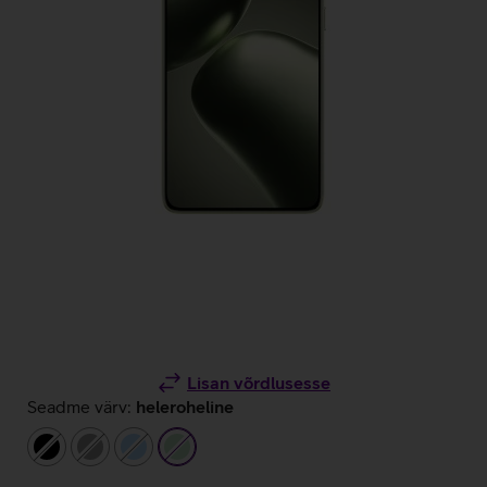
Lisan võrdlusesse
Seadme värv:
heleroheline
must
hall
helesinine
heleroheline