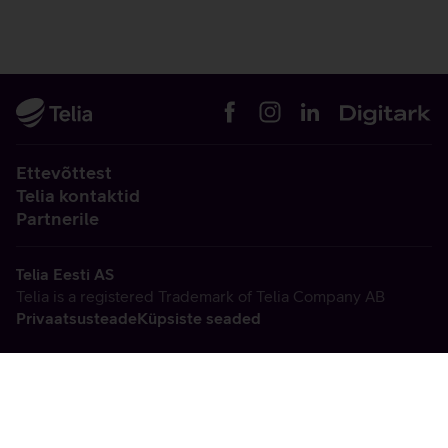
Ettevõttest
Telia kontaktid
Partnerile
Telia Eesti AS
Telia is a registered Trademark of Telia Company AB
Privaatsusteade
Küpsiste seaded