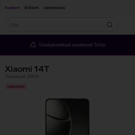
Liigu edasi põhisisu juurde
Ligipääsetavus
Eraklient
Äriklient
Iseteenindus
Otsi
Otsin
Uuskasutatud seadmed
Telias
Xiaomi 14T
Tootekood: 58939
Lõpumüük