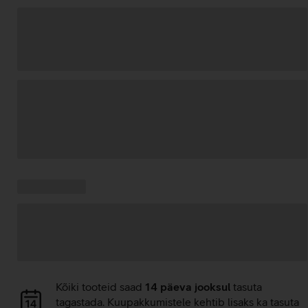
Andmete
laadimine
Kampaania
Andmete
pakkumised:
laadimine
Andmete
Kõiki tooteid saad
14 päeva jooksul
tasuta
laadimine
tagastada. Kuupakkumistele kehtib lisaks ka tasuta