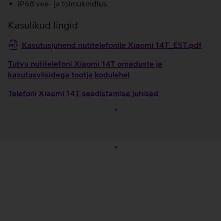
IP68 vee- ja tolmukindlus.
Kasulikud lingid
Kasutusjuhend nutitelefonile Xiaomi 14T_EST.pdf
Tutvu nutitelefoni Xiaomi 14T omaduste ja
kasutusviisidega tootja kodulehel
Telefoni Xiaomi 14T seadistamise juhised