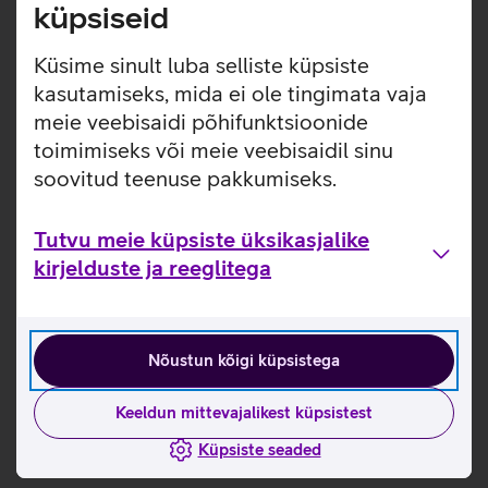
küpsiseid
Kasulikud lingid
Küsime sinult luba selliste küpsiste
Tutvu eSIMi seadistamise õpetusega siin
kasutamiseks, mida ei ole tingimata vaja
meie veebisaidi põhifunktsioonide
Tootja kasutusjuhend nutitelefonile Apple iPhone
12_EST
toimimiseks või meie veebisaidil sinu
soovitud teenuse pakkumiseks.
Telefoni Apple iPhone 12 seadistamise juhised
Tutvu meie küpsiste üksikasjalike
Seotud artiklid ja videod
kirjelduste ja reeglitega
Nõustun kõigi küpsistega
Keeldun mittevajalikest küpsistest
Küpsiste seaded