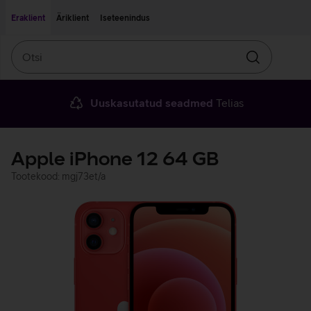
Liigu edasi põhisisu juurde
Ligipääsetavus
Eraklient
Äriklient
Iseteenindus
Otsi
Otsin
Uuskasutatud seadmed
Telias
Apple iPhone 12 64 GB
Tootekood: mgj73et/a