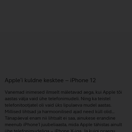
Apple’i kuldne kesktee – iPhone 12
Vanemad inimesed ilmselt mäletavad aega, kui Apple tõi
aastas välja vaid ühe telefonimudeli. Ning ka teistel
telefonitootjatel oli vaid üks lipulaeva mudel aastas.
Millised lihtsad ja harmoonilised ajad need küll olid…
Tänapäeval enam nii lihtsalt ei saa, ainukese erandine
meenub iPhone’I juubeliaasta, mida Apple tähistas ainult
ühe telefonimudeliga – iPhone X-iga. Ja kuigi praegu…