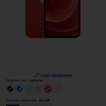
Lisan võrdlusesse
Seadme värv:
punane
must
sinine
heleroheline
helelilla
punane
valge
Seadme mälumaht:
64 GB