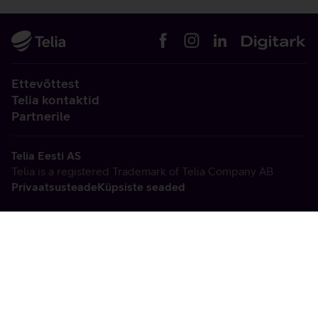
Ettevõttest
Telia kontaktid
Partnerile
Telia Eesti AS
Telia is a registered Trademark of Telia Company AB
Privaatsusteade
Küpsiste seaded