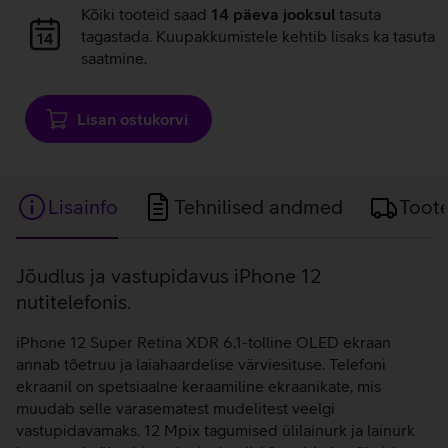
Andmete
Kõiki tooteid saad
14 päeva jooksul
tasuta
laadimine
tagastada. Kuupakkumistele kehtib lisaks ka tasuta
saatmine.
Lisan ostukorvi
Lisainfo
Tehnilised andmed
Toot
Lisainfo
Jõudlus ja vastupidavus iPhone 12
nutitelefonis.
iPhone 12 Super Retina XDR 6,1-tolline OLED ekraan
annab tõetruu ja laiahaardelise värviesituse. Telefoni
ekraanil on spetsiaalne keraamiline ekraanikate, mis
muudab selle varasematest mudelitest veelgi
vastupidavamaks. 12 Mpix tagumised ülilainurk ja lainurk