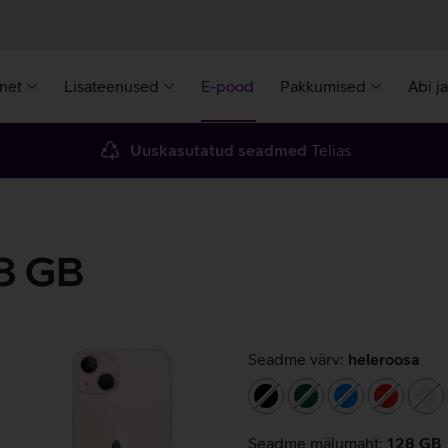
rnet
Lisateenused
E-pood
Pakkumised
Abi j
Uuskasutatud seadmed
Telias
8 GB
Seadme värv:
heleroosa
must
tumeroheline
sinine
punane
va
Seadme mälumaht:
128 GB