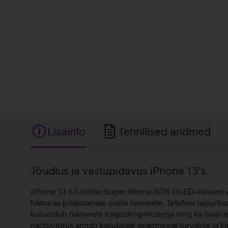
Lisainfo
Tehnilised andmed
Lisainfo
Jõudlus ja vastupidavus iPhone 13's.
iPhone 13 6,1-tollise Super Retina XDR OLED-ekraani vär
hämaras pildistamise uuele tasemele. Telefoni lainurk
kohandub hämarate valgustingimustega ning ka öisel ajal
näotuvastus annab kasutajale seadmesse turvalise ja kii