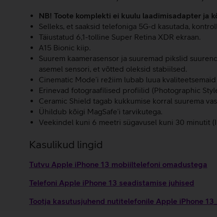
NB! Toote komplekti ei kuulu laadimisadapter ja k
Selleks, et saaksid telefoniga 5G-d kasutada, kontrol
Täiustatud 6,1-tolline Super Retina XDR ekraan.
A15 Bionic kiip.
Suurem kaamerasensor ja suuremad pikslid suurendava
asemel sensori, et võtted oleksid stabiilsed.
Cinematic Mode’i režiim lubab luua kvaliteetsemaid v
Erinevad fotograafilised profiilid (Photographic Styl
Ceramic Shield tagab kukkumise korral suurema vas
Ühildub kõigi MagSafe’i tarvikutega.
Veekindel kuni 6 meetri sügavusel kuni 30 minutit (
Kasulikud lingid
Tutvu Apple iPhone 13 mobiiltelefoni omadustega
Telefoni Apple iPhone 13 seadistamise juhised
Tootja kasutusjuhend nutitelefonile Apple iPhone 1