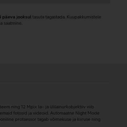
4 päeva jooksul
tasuta tagastada. Kuupakkumistele
ta saatmine.
em ning 12 Mpix lai- ja ülilainurkobjektiiv viib
aremaid fotosid ja videoid. Automaatne Night Mode
ooniline protsessor tagab võimekuse ja kiiruse ning