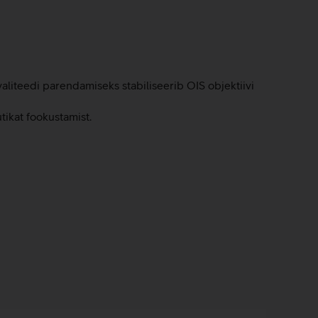
liteedi parendamiseks stabiliseerib OIS objektiivi
tikat fookustamist.