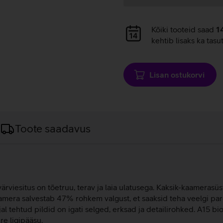
Andmete
Kõiki tooteid saad
1
laadimine
kehtib lisaks ka tasu
Lisan ostukorvi
Toote saadavus
viesitus on tõetruu, terav ja laia ulatusega. Kaksik-kaamerasüste
aamera salvestab 47% rohkem valgust, et saaksid teha veelgi p
 tehtud pildid on igati selged, erksad ja detailirohked. A15 bi
re ligipääsu.