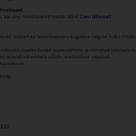
õrvaklapid.
li, kas sinu mobiilipakett toetab 5G-d.
Loen lähemalt
d oluliselt ka lainurkkaamera kogutava valguse hulka. Pildikva
ideosid, lisades ilusaid sügavusefekte ja võimalust kasutada nu
es) aitavad vähendada piltide järeltöötluse vajadust.
tupidavuse.
IP68).
3_EST