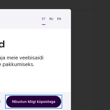
ET
RU
EN
d
aja meie veebisaidi
se pakkumiseks.
Nõustun kõigi küpsistega