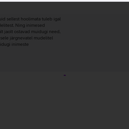
id sellest hoolimata tuleb igal
elitest. Ning inimesed
lt jaolt ostavad muidugi need,
isele järgnevatel mudelitel
uidugi inimeste