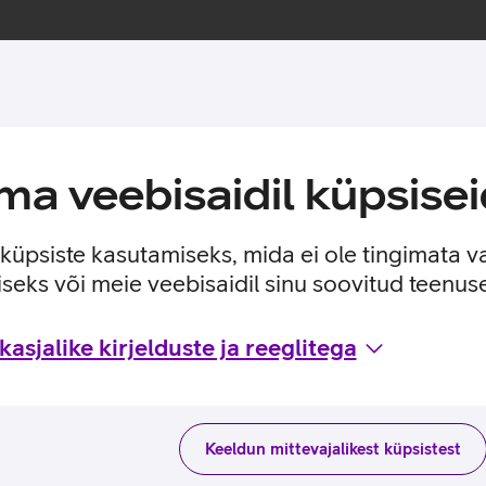
a veebisaidil küpsisei
e küpsiste kasutamiseks, mida ei ole tingimata v
seks või meie veebisaidil sinu soovitud teenu
asjalike kirjelduste ja reeglitega
Keeldun mittevajalikest küpsistest