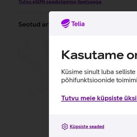
Tutvu eSIMi seadistamise õpetusega
Seotud artiklid ja videod
Kasutame om
Küsime sinult luba sellist
põhifunktsioonide toimimi
Tutvu meie küpsiste üksik
Küpsiste seaded