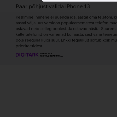
Paar põhjust valida iPhone 13
Keskmine inimene ei uuenda igal aastal oma telefoni, ku
aastal välja uus versioon populaarsematest telefonimud
ostavad neid sellegipoolest. Ja ostavad hästi. Suurema
kelle telefonid on vanemad kui aasta, sest vahe teinete
pole reeglina kuigi suur. Ehkki tegelikult sõltub kõik m
prioriteetidest…