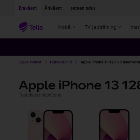
Liigu edasi põhisisu juurde
Ligipääsetavus
Eraklient
Äriklient
Iseteenindus
Mobiil
TV ja striiming
Inte
E-poe avaleht
Nutitelefonid
Apple iPhone 13 128 GB heleroosa
Apple iPhone 13 12
Tootekood: mlph3et/a