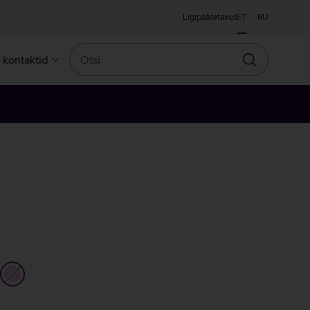
Ligipääsetavus
ET
RU
Otsi
a kontaktid
Otsin
lge
heleroosa