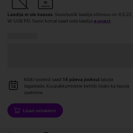
W
USB PD
Laadija ei ole kaasas
. Soovituslik laadija võimsus on 4.5-22
W USB PD. Soovi korral saad osta laadija
e‑poest
.
Kampaania
Andmete
pakkumised:
laadimine
Andmete
Kõiki tooteid saad
14 päeva jooksul
tasuta
laadimine
tagastada. Kuupakkumistele kehtib lisaks ka tasuta
saatmine.
Lisan ostukorvi