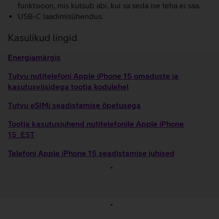
funktsioon, mis kutsub abi, kui sa seda ise teha ei saa.
USB-C laadimisühendus.
Kasulikud lingid
Energiamärgis
Tutvu nutitelefoni Apple iPhone 15 omaduste ja
kasutusviisidega tootja kodulehel
Tutvu eSIMi seadistamise õpetusega
Tootja kasutusjuhend nutitelefonile Apple iPhone
15_EST
Telefoni Apple iPhone 15 seadistamise juhised