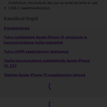
funktsioon, mis kutsub abi, kui sa seda ise teha ei saa.
USB-C laadimisühendus.
Kasulikud lingid
Energiamärgis
Tutvu nutitelefoni Apple iPhone 15 omaduste ja
kasutusviisidega tootja kodulehel
Tutvu eSIMi seadistamise õpetusega
Tootja kasutusjuhend nutitelefonile Apple iPhone
15_EST
Telefoni Apple iPhone 15 seadistamise juhised