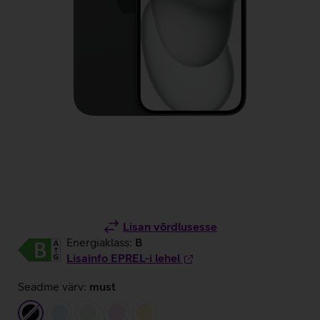
Lisan võrdlusesse
Energiaklass:
B
Lisainfo EPREL-i lehel
Seadme värv:
must
must
helesinine
heleroheline
heleroosa
kollane