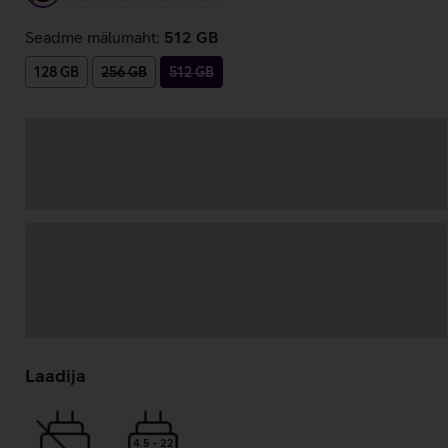
Seadme mälumaht:
512 GB
128 GB
256 GB
512 GB
Andmete
laadimine
Laadija
4.5 - 22