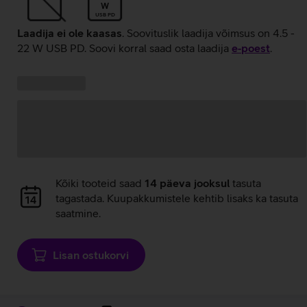
W
USB PD
Laadija ei ole kaasas
. Soovituslik laadija võimsus on 4.5 -
22 W USB PD. Soovi korral saad osta laadija
e‑poest
.
Kampaania
Andmete
pakkumised:
laadimine
Andmete
Kõiki tooteid saad
14 päeva jooksul
tasuta
laadimine
tagastada. Kuupakkumistele kehtib lisaks ka tasuta
saatmine.
Lisan ostukorvi