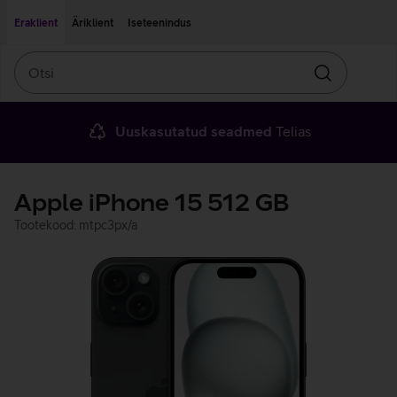
Liigu edasi põhisisu juurde
Ligipääsetavus
Eraklient
Äriklient
Iseteenindus
Otsi
Otsin
Uuskasutatud seadmed
Telias
Apple iPhone 15 512 GB
Tootekood: mtpc3px/a