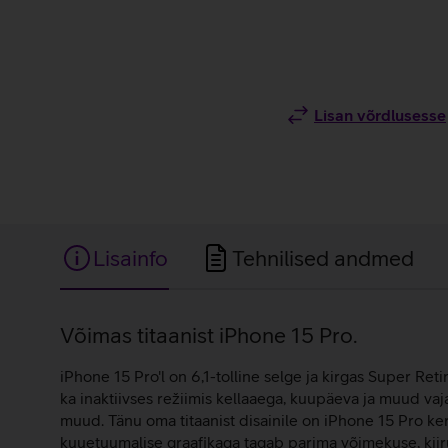
Lisan võrdlusesse
Lisainfo
Tehnilised andmed
Lisainfo
Võimas titaanist iPhone 15 Pro.
iPhone 15 Pro'l on 6,1-tolline selge ja kirgas Super Re
ka inaktiivses režiimis kellaaega, kuupäeva ja muud vaja
muud. Tänu oma titaanist disainile on iPhone 15 Pro k
kuuetuumalise graafikaga tagab parima võimekuse, kiiru