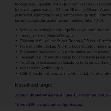
tegelastega. Täiustatud 48 Mpix põhikaamera jäädvusta
fookuskauguse vahel – 24 mm, 28 mm ja 35 mm. Automaa
ja teravad. Nutitelefon on puuteekraaniga mobiiltelefon,
tarbida voogedastusteenuseid (näiteks Telia TV-d).
Selleks, et saaksid telefoniga 5G-d kasutada, kontrol
Tugev ja kerge titaanist korpus.
Täiustatud 6,1-tolline Super Retina XDR koos ProMot
Kiire nutitelefoni kiip A17 Pro koos kuuetuumalise g
Pro kaamerasüsteem viib pildistamise uuele tasemel
Täiustatud portreefoto režiim koos fookuse ja sügav
TrueDepth esikaamera võimaldab teha teravaid ning vä
Kohandatav Action nupp.
USB-C laadimisühendus, mis võimaldab kiiret andm
Kasulikud lingid
Tutvu nutitelefoni Apple iPhone 15 Pro omaduste ja 
Tutvu eSIMi seadistamise õpetusega