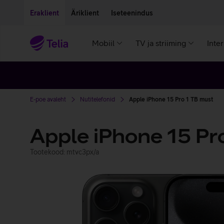
Liigu edasi põhisisu juurde
Ligipääsetavus
Eraklient
Äriklient
Iseteenindus
Mobiil
TV ja striiming
Inte
E-poe avaleht
Nutitelefonid
Apple iPhone 15 Pro 1 TB must
Apple iPhone 15 Pr
Tootekood: mtvc3px/a