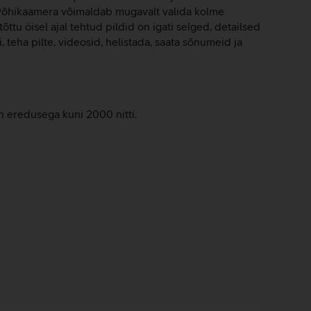
. Põhikaamera võimaldab mugavalt valida kolme
 öisel ajal tehtud pildid on igati selged, detailsed
 teha pilte, videosid, helistada, saata sõnumeid ja
n eredusega kuni 2000 nitti.