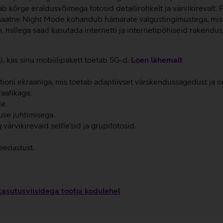
b kõrge eraldusvõimega fotosid detailirohkelt ja värvikirevalt
tne Night Mode kohandub hämarate valgustingimustega, mistõttu
 millega saad kasutada internetti ja internetipõhiseid rakendusi,
li, kas sinu mobiilipakett toetab 5G-d.
Loen lähemalt
ioni ekraaniga, mis toetab adaptiivset värskendussagedust ja o
raafikaga.
e.
use juhtimisega.
rvikirevaid selfie’sid ja grupifotosid.
eedastust.
kasutusviisidega tootja kodulehel