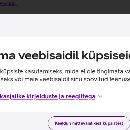
 Pro_EST
a veebisaidil küpsisei
e küpsiste kasutamiseks, mida ei ole tingimata v
seks või meie veebisaidil sinu soovitud teenu
asjalike kirjelduste ja reeglitega
Keeldun mittevajalikest küpsistest