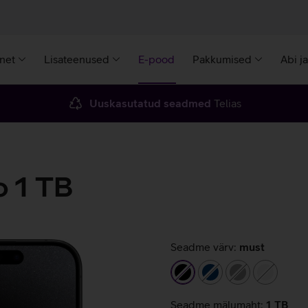
rnet
Lisateenused
E-pood
Pakkumised
Abi j
Uuskasutatud seadmed
Telias
o 1 TB
Seadme värv:
must
must
tumesinine
hall
valge
Seadme mälumaht:
1 TB