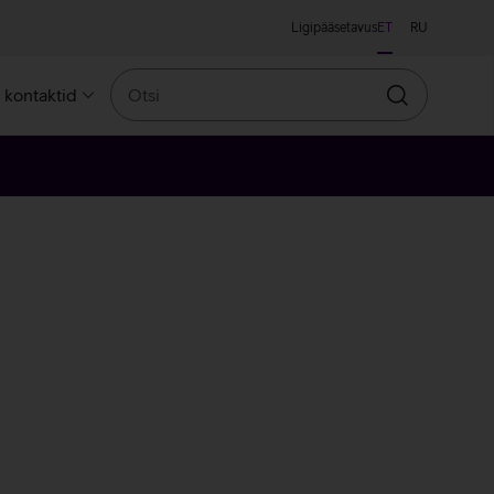
Ligipääsetavus
ET
RU
Otsi
a kontaktid
Otsin