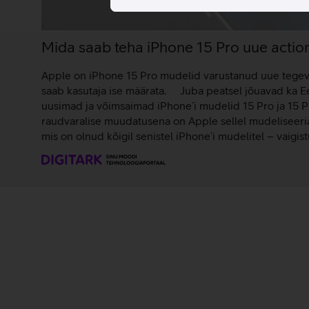
Mida saab teha iPhone 15 Pro uue acti
Apple on iPhone 15 Pro mudelid varustanud uue tegev
saab kasutaja ise määrata. Juba peatsel jõuavad ka Ee
uusimad ja võimsaimad iPhone’i mudelid 15 Pro ja 15
raudvaralise muudatusena on Apple sellel mudeliseeria
mis on olnud kõigil senistel iPhone’i mudelitel – vaigi