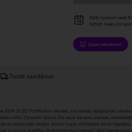
Andmete
Kõiki tooteid saad
1
laadimine
kehtib lisaks ka tasu
Lisan ostukorvi
Toote saadavus
tina XDR OLED ProMotioni ekraan, mis toetab adaptiivset värsken
likku infot. Dynamic Island, mis asub ekraani ülaosas, võimaldab 
erge ja vastupidav mudel. Action nupp võimaldab kiiret ligipääs
se ja sujuva graafika. Mobiilimängud näevad välja kaasahaarava