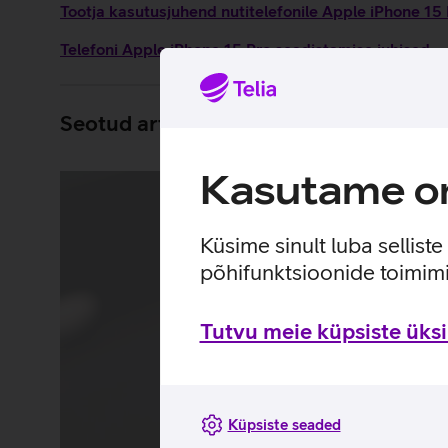
Tootja kasutusjuhend nutitelefonile Apple iPhone 15
Telefoni Apple iPhone 15 Pro seadistamise juhised
Seotud artiklid ja videod
Kasutame om
Küsime sinult luba sellist
põhifunktsioonide toimimi
Tutvu meie küpsiste üksik
Küpsiste seaded