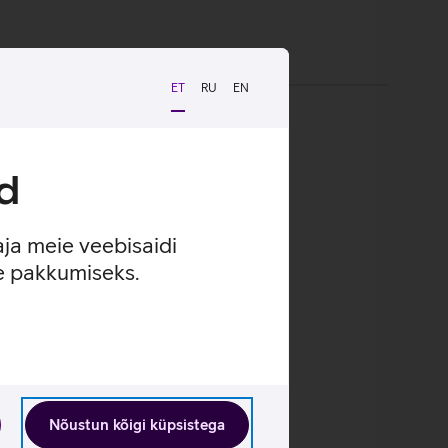
ET
RU
EN
d
aja meie veebisaidi
se pakkumiseks.
Nõustun kõigi küpsistega