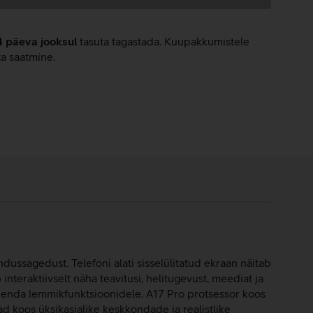
4 päeva jooksul
tasuta tagastada. Kuupakkumistele
ta saatmine.
dussagedust. Telefoni alati sisselülitatud ekraan näitab
interaktiivselt näha teavitusi, helitugevust, meediat ja
u enda lemmikfunktsioonidele. A17 Pro protsessor koos
d koos üksikasjalike keskkondade ja realistlike