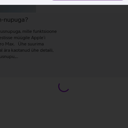
on-nupuga?
usnupuga, mille funktsioone
stisse müügile Apple’i
 Pro Max. Ühe suurima
l ära kaotanud ühe detaili,
stusnupu,…