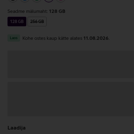
Seadme mälumaht:
128 GB
128 GB
256 GB
Kohe ostes kaup kätte alates
11.08.2026
.
Laos
Andmete
laadimine
Laadija