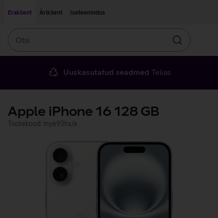
Liigu edasi põhisisu juurde
Ligipääsetavus
Eraklient
Äriklient
Iseteenindus
Otsi
Otsin
Uuskasutatud seadmed
Telias
Apple iPhone 16 128 GB
Tootekood: mye93hx/a