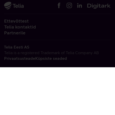
Ettevõttest
Telia kontaktid
Partnerile
Telia Eesti AS
Telia is a registered Trademark of Telia Company AB
Privaatsusteade
Küpsiste seaded