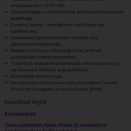
eredusega kuni 2000 nitti.
Võimsust tagab nutitelefoni kiip A18 koos viietuumalise
graafikaga.
Dynamic Island – interaktiivne viis iPhone’iga
suhtlemiseks.
Uuendatud kaamerasüsteem muudab sinu
jäädvustused täpsemaks.
Kaamera juhtnupp võimaldab kiiret ja lihtsat
juurdepääsu kaameraseadetele.
TrueDepth esikaamera võimaldab teha teravaid ning
värvikirevaid selfie’sid ja grupifotosid.
Kohandatav Action-nupp.
Suurepärane vastupidavus tänu uuendatud Ceramic
Shield tehnoloogiale ja veekindlusele (IP68).
Kasulikud lingid
Energiamärgis
Tutvu nutitelefoni Apple iPhone 16 omaduste ja