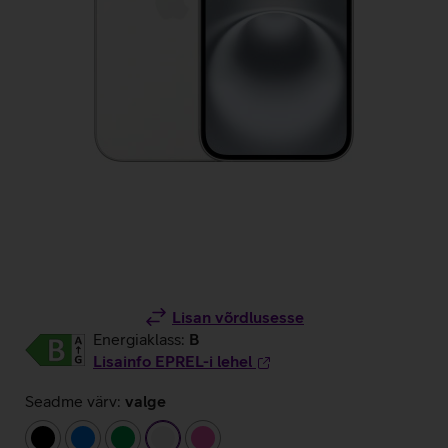
Lisan võrdlusesse
Energiaklass:
B
Lisainfo EPREL-i lehel
Seadme värv:
valge
must
sinine
roheline
valge
roosa