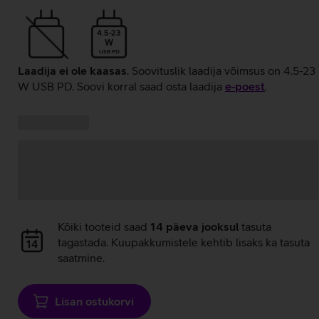
4.5-23
W
USB PD
Laadija ei ole kaasas
. Soovituslik laadija võimsus on 4.5-23
W USB PD. Soovi korral saad osta laadija
e‑poest
.
Kampaania
Andmete
pakkumised:
laadimine
Andmete
Kõiki tooteid saad
14 päeva jooksul
tasuta
laadimine
tagastada. Kuupakkumistele kehtib lisaks ka tasuta
saatmine.
Lisan ostukorvi