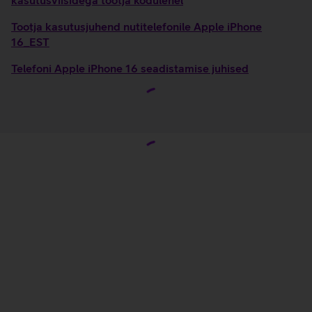
kasutusviisidega tootja kodulehel
Tootja kasutusjuhend nutitelefonile Apple iPhone
16_EST
Telefoni Apple iPhone 16 seadistamise juhised