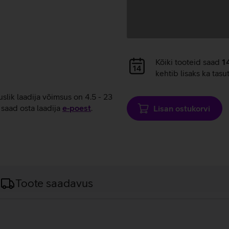
Andmete
Kõiki tooteid saad
1
laadimine
kehtib lisaks ka tasu
uslik laadija võimsus on 4.5 - 23
saad osta laadija
e‑poest
.
Lisan ostukorvi
Toote saadavus