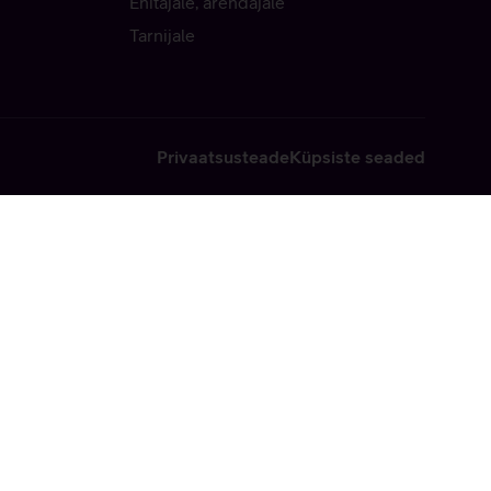
Ehitajale, arendajale
Tarnijale
Privaatsusteade
Küpsiste seaded