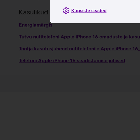
Küpsiste seaded
Kasulikud lingid
Energiamärgis
Tutvu nutitelefoni Apple iPhone 16 omaduste ja kasu
Tootja kasutusjuhend nutitelefonile Apple iPhone 1
Telefoni Apple iPhone 16 seadistamise juhised