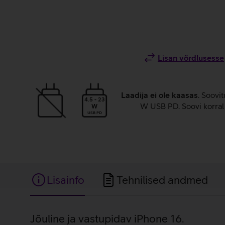
Lisan võrdlusesse
Laadija ei ole kaasas
. Soovit
4.5 - 23
W USB PD. Soovi korral 
W
USB PD
Lisainfo
Tehnilised andmed
Lisainfo
Jõuline ja vastupidav iPhone 16.