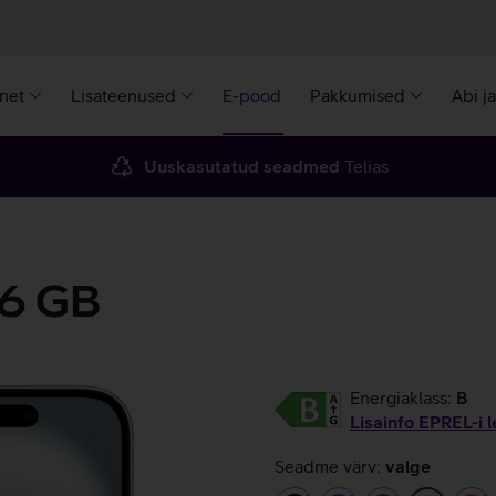
rnet
Lisateenused
E-pood
Pakkumised
Abi j
Uuskasutatud seadmed
Telias
56 GB
Energiaklass:
B
Lisainfo EPREL-i l
Seadme värv:
valge