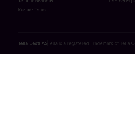
Telia ühiskonnas
Lepingud ja
Karjäär Telias
Telia Eesti AS
Telia is a registered Trademark of Telia
Vabandame, t