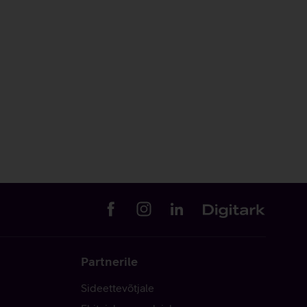
Partnerile
Sideettevõtjale