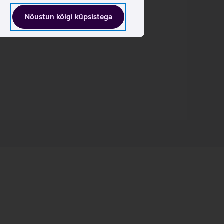
Nõustun kõigi küpsistega