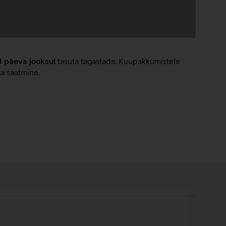
4 päeva jooksul
tasuta tagastada. Kuupakkumistele
ta saatmine.