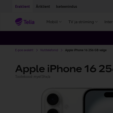
Liigu edasi põhisisu juurde
Ligipääsetavus
Eraklient
Äriklient
Iseteenindus
Mobiil
TV ja striiming
Inte
E-poe avaleht
Nutitelefonid
Apple iPhone 16 256 GB valge
Apple iPhone 16 2
Tootekood: myef3hx/a