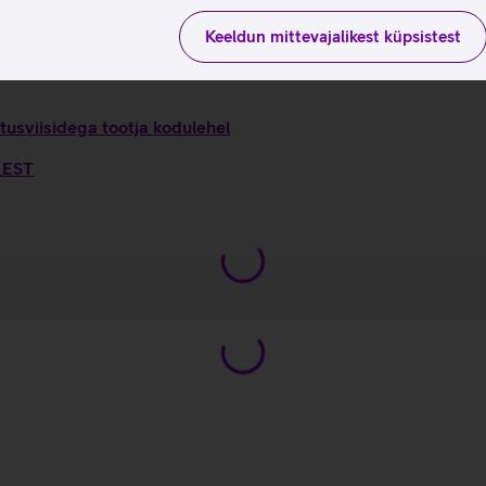
Keeldun mittevajalikest küpsistest
tusviisidega tootja kodulehel
6_EST