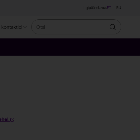
Ligipääsetavus
ET
RU
Otsi
a kontaktid
Otsin
ehel