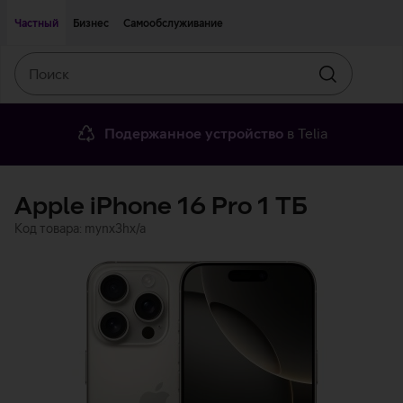
Двигаться дальше к основному контенту
Доступность
Частный
Бизнес
Самообслуживание
Поиск
Искать
Подержанное устройство
в Telia
Apple iPhone 16 Pro 1 ТБ
Код товара: mynx3hx/a