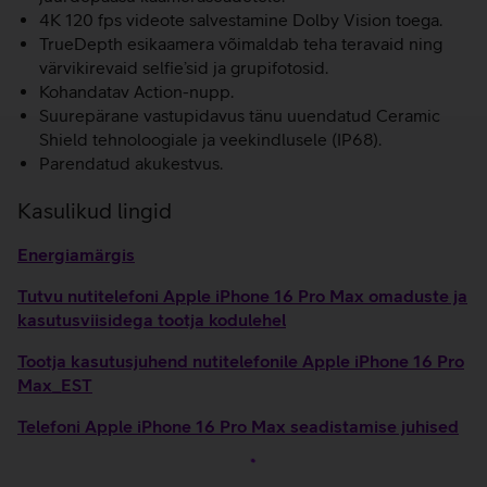
4K 120 fps videote salvestamine Dolby Vision toega.
TrueDepth esikaamera võimaldab teha teravaid ning
värvikirevaid selfie’sid ja grupifotosid.
Kohandatav Action-nupp.
Suurepärane vastupidavus tänu uuendatud Ceramic
Shield tehnoloogiale ja veekindlusele (IP68).
Parendatud akukestvus.
Kasulikud lingid
Energiamärgis
Tutvu nutitelefoni Apple iPhone 16 Pro Max omaduste ja
kasutusviisidega tootja kodulehel
Tootja kasutusjuhend nutitelefonile Apple iPhone 16 Pro
Max_EST
Telefoni Apple iPhone 16 Pro Max seadistamise juhised