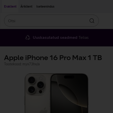
Liigu edasi põhisisu juurde
Ligipääsetavus
Eraklient
Äriklient
Iseteenindus
Otsi
Otsin
Uuskasutatud seadmed
Telias
Apple iPhone 16 Pro Max 1 TB
Tootekood: myx73hx/a