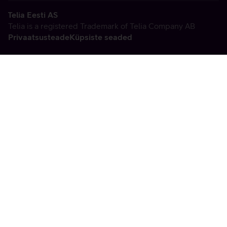
Telia Eesti AS
Telia is a registered Trademark of Telia Company AB
Privaatsusteade
Küpsiste seaded
Vabandame, tekkis
tehniline viga