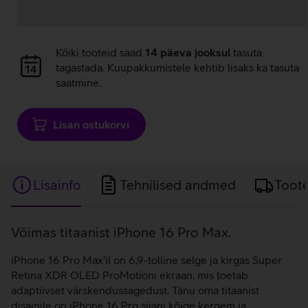
Andmete
Kõiki tooteid saad
14 päeva jooksul
tasuta
laadimine
tagastada. Kuupakkumistele kehtib lisaks ka tasuta
saatmine.
Lisan ostukorvi
Lisainfo
Tehnilised andmed
Toot
Lisainfo
Võimas titaanist iPhone 16 Pro Max.
iPhone 16 Pro Max'il on 6,9-tolline selge ja kirgas Super
Retina XDR OLED ProMotioni ekraan, mis toetab
adaptiivset värskendussagedust. Tänu oma titaanist
disainile on iPhone 16 Pro siiani kõige kergem ja