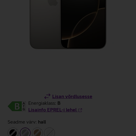
Lisan võrdlusesse
Energiaklass:
B
Lisainfo EPREL-i lehel
Seadme värv:
hall
must
hall
pronks
valge