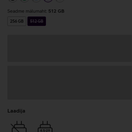
Seadme mälumaht:
512 GB
256 GB
512 GB
Andmete
laadimine
Laadija
4.5-29