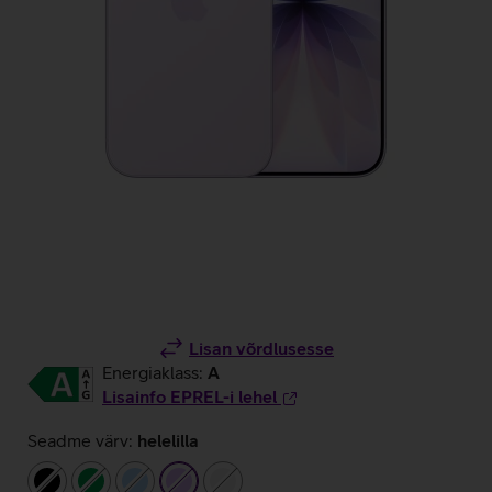
Lisan võrdlusesse
Energiaklass:
A
Lisainfo EPREL-i lehel
Seadme värv:
helelilla
must
roheline
helesinine
helelilla
valge