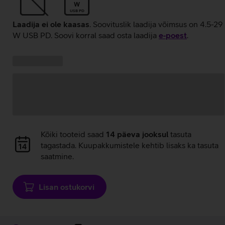
W
USB PD
Laadija ei ole kaasas
. Soovituslik laadija võimsus on 4.5-29
W USB PD. Soovi korral saad osta laadija
e‑poest
.
Kampaania
Andmete
pakkumised:
laadimine
Andmete
Kõiki tooteid saad
14 päeva jooksul
tasuta
laadimine
tagastada. Kuupakkumistele kehtib lisaks ka tasuta
saatmine.
Lisan ostukorvi