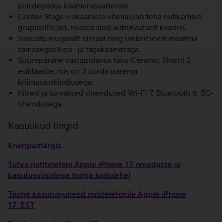
juurdepääsu kaameraseadetele.
Center Stage esikaamera võimaldab teha nutikamaid
grupiselfie’sid, hoides sind automaatselt kaadris.
Salvesta mugavalt ennast ning ümbritsevat maailma
samaaegselt esi- ja tagakaameraga.
Suurepärane vastupidavus tänu Ceramic Shield 2
esiklaasile, mis on 3 korda parema
kriimustuskindlusega.
Kiired ja turvalised ühendused Wi-Fi 7, Bluetooth 6, 5G-
ühendusega.
Kasulikud lingid
Energiamärgis
Tutvu nutitelefoni Apple iPhone 17 omaduste ja
kasutusviisidega tootja kodulehel
Tootja kasutusjuhend nutitelefonile Apple iPhone
17_EST