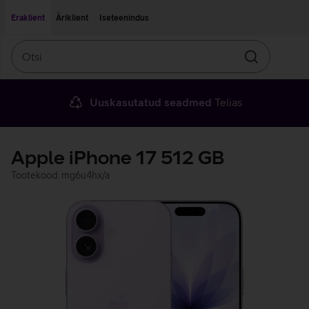
Liigu edasi põhisisu juurde
Ligipääsetavus
Eraklient
Äriklient
Iseteenindus
Otsi
Otsin
Uuskasutatud seadmed
Telias
Apple iPhone 17 512 GB
Tootekood: mg6u4hx/a