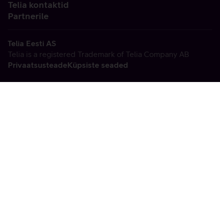
Telia kontaktid
Partnerile
Telia Eesti AS
Telia is a registered Trademark of Telia Company AB
Privaatsusteade
Küpsiste seaded
Vabandame, tekkis