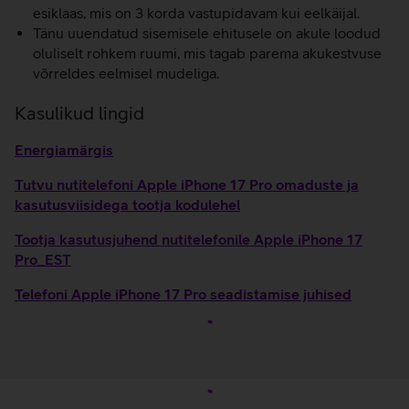
esiklaas, mis on 3 korda vastupidavam kui eelkäijal.
Tänu uuendatud sisemisele ehitusele on akule loodud
oluliselt rohkem ruumi, mis tagab parema akukestvuse
võrreldes eelmisel mudeliga.
Kasulikud lingid
Energiamärgis
Tutvu nutitelefoni Apple iPhone 17 Pro omaduste ja
kasutusviisidega tootja kodulehel
Tootja kasutusjuhend nutitelefonile Apple iPhone 17
Pro_EST
Telefoni Apple iPhone 17 Pro seadistamise juhised