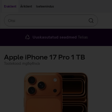
Liigu edasi põhisisu juurde
Ligipääsetavus
Eraklient
Äriklient
Iseteenindus
Otsi
Otsin
Uuskasutatud seadmed
Telias
Apple iPhone 17 Pro 1 TB
Tootekood: mg8q4hx/a