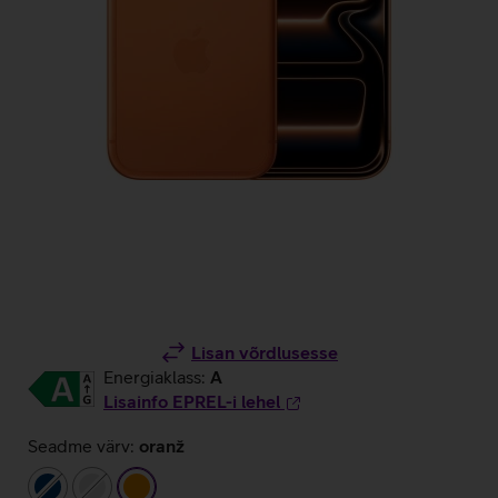
Lisan võrdlusesse
Energiaklass:
A
Lisainfo EPREL-i lehel
Seadme värv:
oranž
tumesinine
hõbedane
oranž