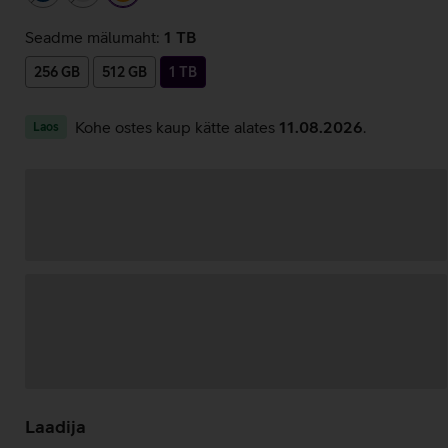
Seadme mälumaht:
1 TB
256 GB
512 GB
1 TB
Kohe ostes kaup kätte alates
11.08.2026
.
Laos
Andmete
laadimine
Laadija