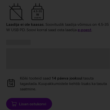
4.5-35
W
USB PD
Laadija ei ole kaasas
. Soovituslik laadija võimsus on 4.5-35
W USB PD. Soovi korral saad osta laadija
e‑poest
.
Kampaania
Andmete
pakkumised:
laadimine
Andmete
Kõiki tooteid saad
14 päeva jooksul
tasuta
laadimine
tagastada. Kuupakkumistele kehtib lisaks ka tasuta
saatmine.
Lisan ostukorvi