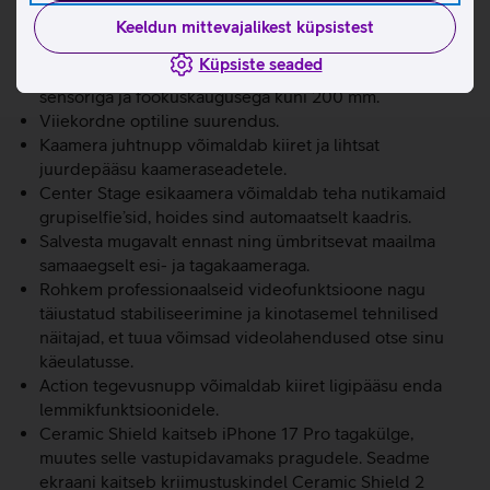
ProMotioni ekraaniga, mis toetab 120 Hz adaptiivset
värskendussagedust ja on eredusega kuni 3000 nitti.
Keeldun mittevajalikest küpsistest
Võimas A19 Pro kiip koos vesijahutusega.
Küpsiste seaded
Võimas 48 Mpix Fusion profikaamerasüsteem suurema
sensoriga ja fookuskaugusega kuni 200 mm.
Viiekordne optiline suurendus.
Kaamera juhtnupp võimaldab kiiret ja lihtsat
juurdepääsu kaameraseadetele.
Center Stage esikaamera võimaldab teha nutikamaid
grupiselfie’sid, hoides sind automaatselt kaadris.
Salvesta mugavalt ennast ning ümbritsevat maailma
samaaegselt esi- ja tagakaameraga.
Rohkem professionaalseid videofunktsioone nagu
täiustatud stabiliseerimine ja kinotasemel tehnilised
näitajad, et tuua võimsad videolahendused otse sinu
käeulatusse.
Action tegevusnupp võimaldab kiiret ligipääsu enda
lemmikfunktsioonidele.
Ceramic Shield kaitseb iPhone 17 Pro tagakülge,
muutes selle vastupidavamaks pragudele. Seadme
ekraani kaitseb kriimustuskindel Ceramic Shield 2