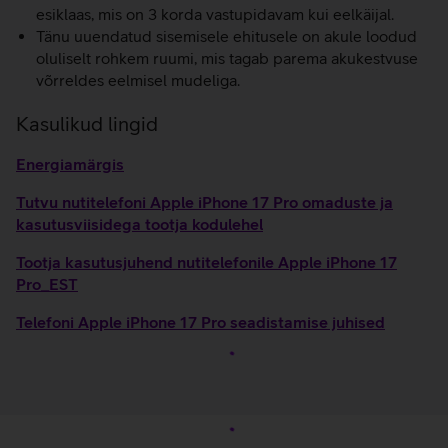
esiklaas, mis on 3 korda vastupidavam kui eelkäijal.
Tänu uuendatud sisemisele ehitusele on akule loodud
oluliselt rohkem ruumi, mis tagab parema akukestvuse
võrreldes eelmisel mudeliga.
Kasulikud lingid
Energiamärgis
Tutvu nutitelefoni Apple iPhone 17 Pro omaduste ja
kasutusviisidega tootja kodulehel
Tootja kasutusjuhend nutitelefonile Apple iPhone 17
Pro_EST
Telefoni Apple iPhone 17 Pro seadistamise juhised