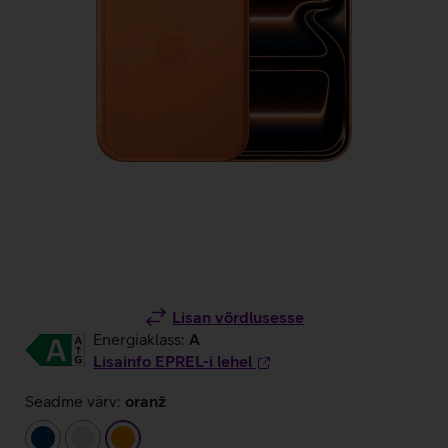
Lisan võrdlusesse
Energiaklass:
A
Lisainfo EPREL-i lehel
Seadme värv:
oranž
tumesinine
hõbedane
oranž