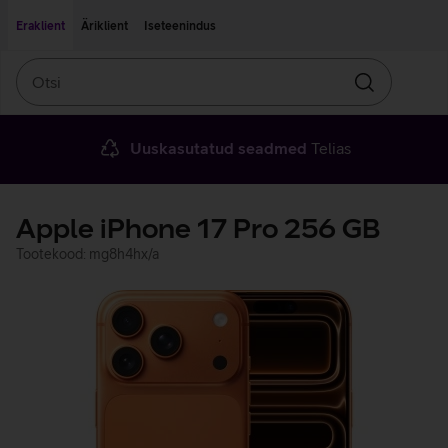
Liigu edasi põhisisu juurde
Ligipääsetavus
Eraklient
Äriklient
Iseteenindus
Otsi
Otsin
Uuskasutatud seadmed
Telias
Apple iPhone 17 Pro 256 GB
Tootekood: mg8h4hx/a