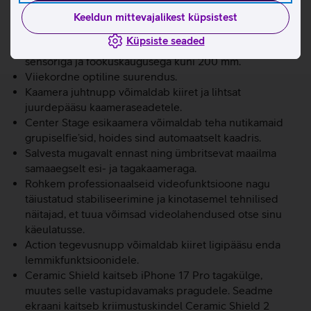
ProMotioni ekraaniga, mis toetab 120 Hz adaptiivset
värskendussagedust ja on eredusega kuni 3000 nitti.
Keeldun mittevajalikest küpsistest
Võimas A19 Pro kiip koos vesijahutusega.
Küpsiste seaded
Võimas 48 Mpix Fusion profikaamerasüsteem suurema
sensoriga ja fookuskaugusega kuni 200 mm.
Viiekordne optiline suurendus.
Kaamera juhtnupp võimaldab kiiret ja lihtsat
juurdepääsu kaameraseadetele.
Center Stage esikaamera võimaldab teha nutikamaid
grupiselfie’sid, hoides sind automaatselt kaadris.
Salvesta mugavalt ennast ning ümbritsevat maailma
samaaegselt esi- ja tagakaameraga.
Rohkem professionaalseid videofunktsioone nagu
täiustatud stabiliseerimine ja kinotasemel tehnilised
näitajad, et tuua võimsad videolahendused otse sinu
käeulatusse.
Action tegevusnupp võimaldab kiiret ligipääsu enda
lemmikfunktsioonidele.
Ceramic Shield kaitseb iPhone 17 Pro tagakülge,
muutes selle vastupidavamaks pragudele. Seadme
ekraani kaitseb kriimustuskindel Ceramic Shield 2