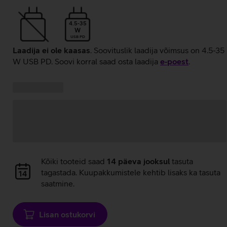
4.5-35
W
USB PD
Laadija ei ole kaasas
. Soovituslik laadija võimsus on 4.5-35
W USB PD. Soovi korral saad osta laadija
e‑poest
.
Kampaania
Andmete
pakkumised:
laadimine
Andmete
Kõiki tooteid saad
14 päeva jooksul
tasuta
laadimine
tagastada. Kuupakkumistele kehtib lisaks ka tasuta
saatmine.
Lisan ostukorvi