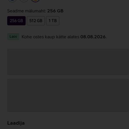
Seadme mälumaht:
256 GB
256 GB
512 GB
1 TB
Kohe ostes kaup kätte alates
08.08.2026
.
Laos
Andmete
laadimine
Laadija