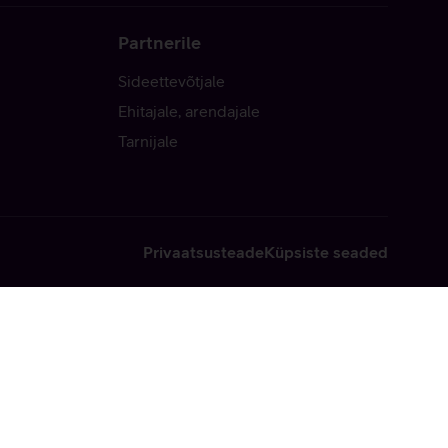
Partnerile
Sideettevõtjale
Ehitajale, arendajale
Tarnijale
Privaatsusteade
Küpsiste seaded