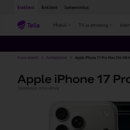
Liigu edasi põhisisu juurde
Ligipääsetavus
Eraklient
Äriklient
Iseteenindus
Mobiil
TV ja striiming
Inte
E-poe avaleht
Nutitelefonid
Apple iPhone 17 Pro Max 256 GB 
Apple iPhone 17 P
Tootekood: mfym4hx/a