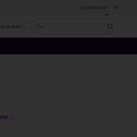
Ligipääsetavus
ET
RU
Otsi
a kontaktid
Otsin
ehel