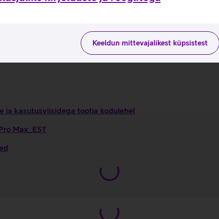
statud stabiliseerimine ja kinotasemel tehnilised näitajad, et
 lemmikfunktsioonidele.
, muutes selle vastupidavamaks pragudele. Seadme ekraani kait
Keeldun mittevajalikest küpsistest
d oluliselt rohkem ruumi, mis tagab parema akukestvuse võrrel
 ja kasutusviisidega tootja kodulehel
7 Pro Max_EST
sed