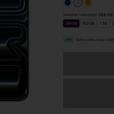
tumesinine
hõbedane
oranž
Seadme mälumaht:
256 GB
256 GB
512 GB
1 TB
Kohe ostes kaup kätt
Laos
Andmete