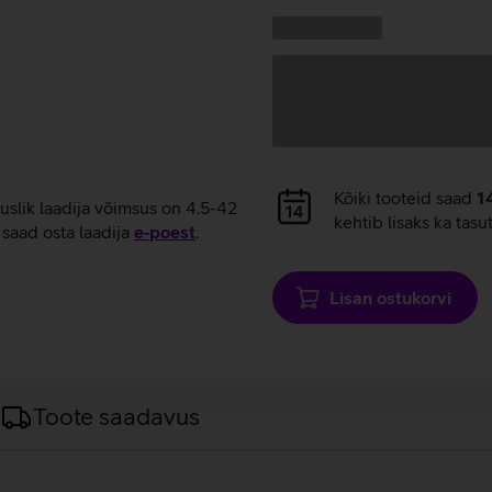
laadimine
Kampaania
Andmete
pakkumised:
laadimine
Andmete
Kõiki tooteid saad
1
tuslik laadija võimsus on 4.5-42
laadimine
kehtib lisaks ka tasu
saad osta laadija
e‑poest
.
Lisan ostukorvi
Toote saadavus