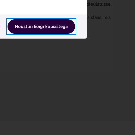
 tuua võimsad videolahendused otse sinu käeulatusse.
seb kriimustuskindel Ceramic Shield 2 esiklaas, mis
Nõustun kõigi küpsistega
des eelmisel mudeliga.