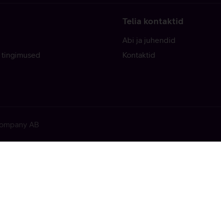
Telia kontaktid
Abi ja juhendid
 tingimused
Kontaktid
 Company AB