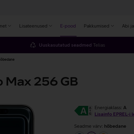
rnet
Lisateenused
E-pood
Pakkumised
Abi j
Uuskasutatud seadmed
Telias
hõbedane
ro Max 256 GB
Energiaklass:
A
Lisainfo EPREL-i l
Seadme värv:
hõbedane