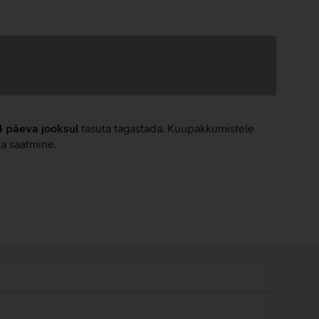
4 päeva jooksul
tasuta tagastada. Kuupakkumistele
ta saatmine.