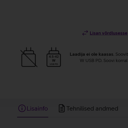
Lisan võrdlusesse
Laadija ei ole kaasas
. Soovi
4.5-42
W USB PD. Soovi korral 
W
USB PD
Lisainfo
Tehnilised andmed