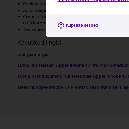
Rohkem professionaalseid videofunktsioone nagu täiu
Action tegevusnupp võimaldab kiiret ligipääsu enda
Ceramic Shield kaitseb iPhone 17 Pro Max tagakülge
on 3 korda vastupidavam kui eelkäijal.
Küpsiste seaded
Tänu uuendatud sisemisele ehitusele on akule loodu
Kasulikud lingid
Energiamärgis
Tutvu nutitelefoni Apple iPhone 17 Pro Max omaduste
Tootja kasutusjuhend nutitelefonile Apple iPhone 1
Telefoni Apple iPhone 17 Pro Max seadistamise juhi