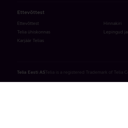
Ettevõttest
Ettevõttest
Hinnakiri
Telia ühiskonnas
Lepingud ja
Karjäär Telias
Telia Eesti AS
Telia is a registered Trademark of Telia