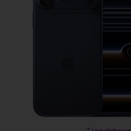
Lisan võrdlusesse