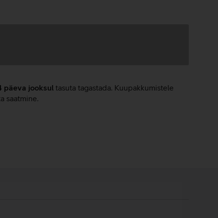
4 päeva jooksul
tasuta tagastada. Kuupakkumistele
ta saatmine.