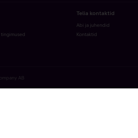
Telia kontaktid
Abi ja juhendid
 tingimused
Kontaktid
 Company AB