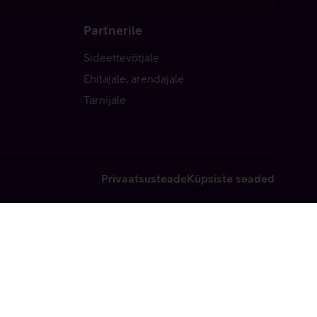
Partnerile
Sideettevõtjale
Ehitajale, arendajale
Tarnijale
Privaatsusteade
Küpsiste seaded