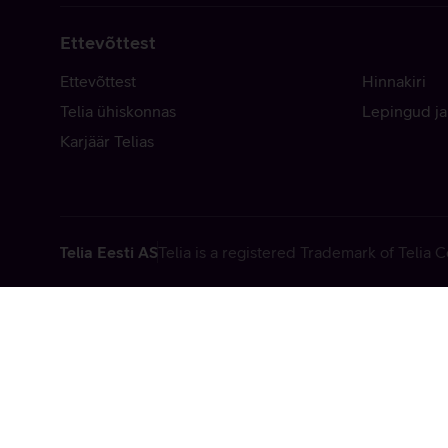
Ettevõttest
Ettevõttest
Hinnakiri
Telia ühiskonnas
Lepingud ja
Karjäär Telias
Telia Eesti AS
Telia is a registered Trademark of Telia