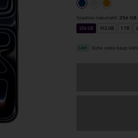
tumesinine
hõbedane
oranž
Seadme mälumaht:
256 GB
256 GB
512 GB
1 TB
Kohe ostes kaup kätt
Laos
Andmete