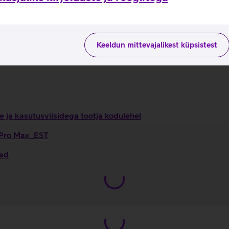
statud stabiliseerimine ja kinotasemel tehnilised näitajad, et
 lemmikfunktsioonidele.
, muutes selle vastupidavamaks pragudele. Seadme ekraani kait
Keeldun mittevajalikest küpsistest
d oluliselt rohkem ruumi, mis tagab parema akukestvuse võrrel
 ja kasutusviisidega tootja kodulehel
7 Pro Max_EST
sed