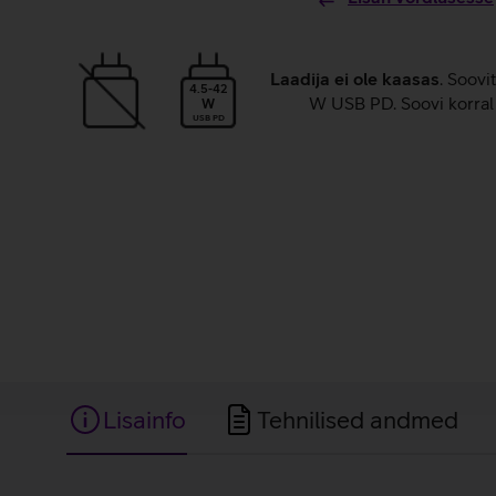
Laadija ei ole kaasas
. Soovi
4.5-42
W USB PD. Soovi korral 
W
USB PD
Lisainfo
Tehnilised andmed