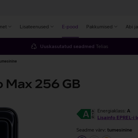
rnet
Lisateenused
E-pood
Pakkumised
Abi j
Uuskasutatud seadmed
Telias
tumesinine
ro Max 256 GB
Energiaklass:
A
Lisainfo EPREL-i l
Seadme värv:
tumesinine