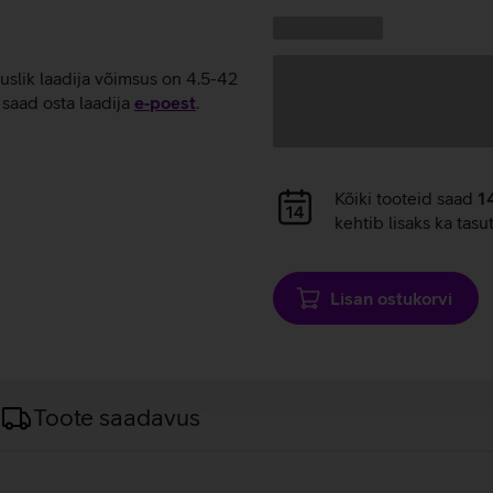
laadimine
Kampaania
Andmete
pakkumised:
laadimine
tuslik laadija võimsus on 4.5-42
saad osta laadija
e‑poest
.
Andmete
Kõiki tooteid saad
1
laadimine
kehtib lisaks ka tasu
Lisan ostukorvi
Toote saadavus