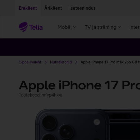
Liigu edasi põhisisu juurde
Ligipääsetavus
Eraklient
Äriklient
Iseteenindus
Mobiil
TV ja striiming
Inte
E-poe avaleht
Nutitelefonid
Apple iPhone 17 Pro Max 256 GB 
Apple iPhone 17 P
Tootekood: mfyp4hx/a