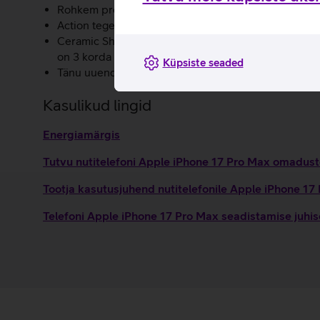
Rohkem professionaalseid videofunktsioone nagu täiu
Action tegevusnupp võimaldab kiiret ligipääsu enda
Ceramic Shield kaitseb iPhone 17 Pro Max tagakülge
on 3 korda vastupidavam kui eelkäijal.
Küpsiste seaded
Tänu uuendatud sisemisele ehitusele on akule loodu
Kasulikud lingid
Energiamärgis
Tutvu nutitelefoni Apple iPhone 17 Pro Max omaduste
Tootja kasutusjuhend nutitelefonile Apple iPhone 1
Telefoni Apple iPhone 17 Pro Max seadistamise juhi