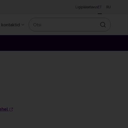
Ligipääsetavus
ET
RU
Otsi
a kontaktid
Otsin
ehel