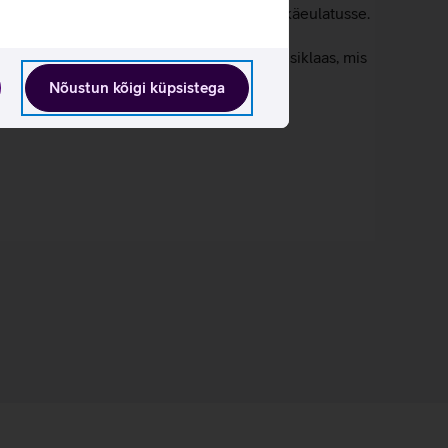
 tuua võimsad videolahendused otse sinu käeulatusse.
seb kriimustuskindel Ceramic Shield 2 esiklaas, mis
Nõustun kõigi küpsistega
des eelmisel mudeliga.