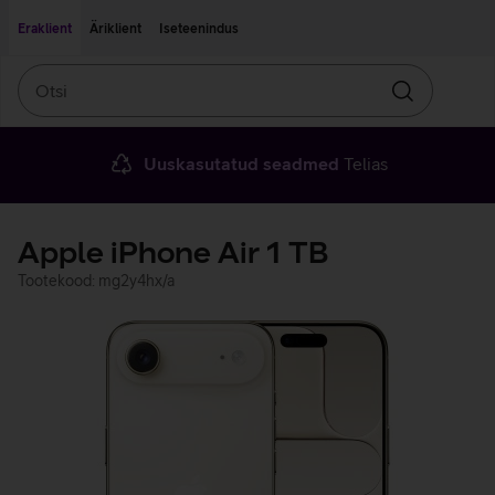
Liigu edasi põhisisu juurde
Ligipääsetavus
Eraklient
Äriklient
Iseteenindus
Otsi
Otsin
Uuskasutatud seadmed
Telias
Apple iPhone Air 1 TB
Tootekood: mg2y4hx/a