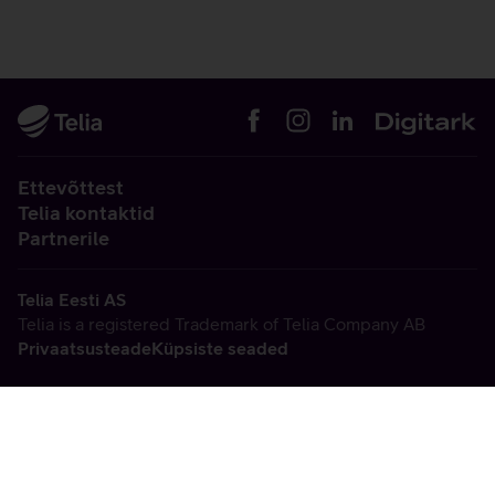
Ettevõttest
Telia kontaktid
Partnerile
Telia Eesti AS
Telia is a registered Trademark of Telia Company AB
Privaatsusteade
Küpsiste seaded