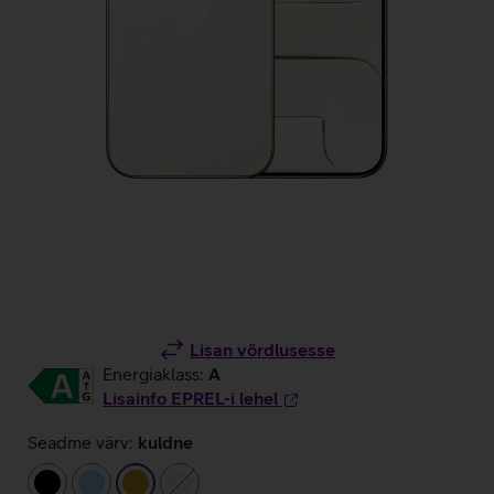
Lisan võrdlusesse
Energiaklass:
A
Lisainfo EPREL-i lehel
Seadme värv:
kuldne
must
helesinine
kuldne
valge