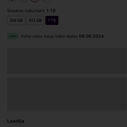
Seadme mälumaht:
1 TB
256 GB
512 GB
1 TB
Kohe ostes kaup kätte alates
08.08.2026
.
Laos
Andmete
laadimine
Laadija