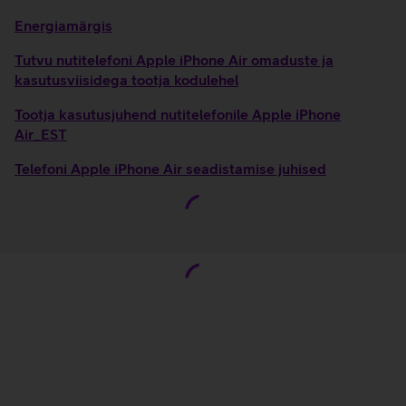
Energiamärgis
Tutvu nutitelefoni Apple iPhone Air omaduste ja
kasutusviisidega tootja kodulehel
Tootja kasutusjuhend nutitelefonile Apple iPhone
Air_EST
Telefoni Apple iPhone Air seadistamise juhised