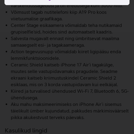
värskendussagedust ja on eredusega kuni 3000 nitti.
Võimsust tagab nutitelefoni kiip A19 Pro koos
viietuumalise graafikaga.
Center Stage esikaamera võimaldab teha nutikamaid
grupiselfie’sid, hoides sind automaatselt kaadris.
Salvesta mugavalt ennast ning ümbritsevat maailma
samaaegselt esi- ja tagakaameraga.
Action tegevusnupp võimaldab kiiret ligipääsu enda
lemmikfunktsioonidele.
Ceramic Shield kaitseb iPhone 17 Air’i tagakülge,
muutes selle vastupidavamaks pragudele. Seadme
ekraani kaitseb kriimustuskindel Ceramic Shield 2
esiklaas, mis on 3 korda vastupidavam kui eelkäijal.
Kiired ja turvalised ühendused Wi-Fi 7, Bluetooth 6, 5G-
ühendusega.
Aku mahu maksimeerimiseks on iPhone Air’i sisemus
täielikult ümber kujundatud, pakkudes märkimisväärselt
pikka akukestvust terveks päevaks.
Kasulikud lingid