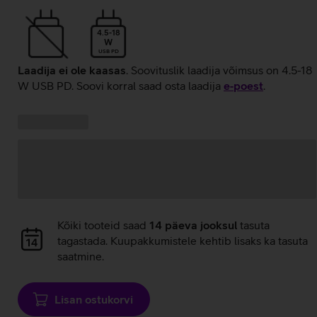
4.5-18
W
USB PD
Laadija ei ole kaasas
. Soovituslik laadija võimsus on 4.5-18
W USB PD. Soovi korral saad osta laadija
e‑poest
.
Kampaania
Andmete
pakkumised:
laadimine
Andmete
Kõiki tooteid saad
14 päeva jooksul
tasuta
laadimine
tagastada. Kuupakkumistele kehtib lisaks ka tasuta
saatmine.
Lisan ostukorvi