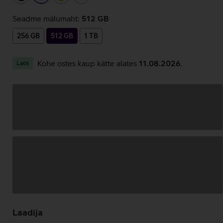
Seadme mälumaht:
512 GB
256 GB
512 GB
1 TB
Kohe ostes kaup kätte alates
11.08.2026
.
Laos
Andmete
laadimine
Laadija