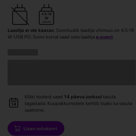
4.5-18
W
USB PD
Laadija ei ole kaasas
. Soovituslik laadija võimsus on 4.5-18
W USB PD. Soovi korral saad osta laadija
e‑poest
.
Kampaania
Andmete
pakkumised:
laadimine
Andmete
Kõiki tooteid saad
14 päeva jooksul
tasuta
laadimine
tagastada. Kuupakkumistele kehtib lisaks ka tasuta
saatmine.
Lisan ostukorvi