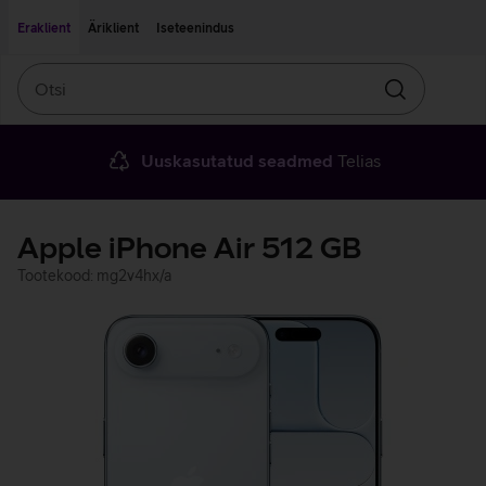
Liigu edasi põhisisu juurde
Ligipääsetavus
Eraklient
Äriklient
Iseteenindus
Otsi
Otsin
Uuskasutatud seadmed
Telias
Apple iPhone Air 512 GB
Tootekood: mg2v4hx/a