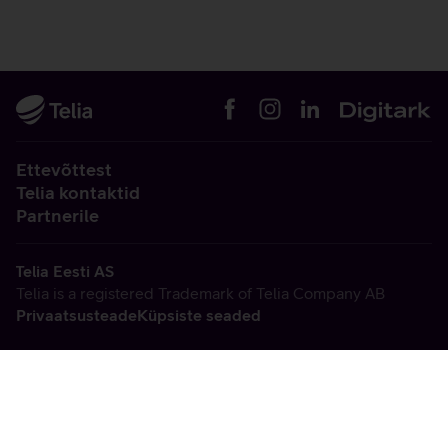
Ettevõttest
Telia kontaktid
Partnerile
Telia Eesti AS
Telia is a registered Trademark of Telia Company AB
Privaatsusteade
Küpsiste seaded