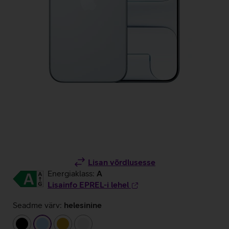
Lisan võrdlusesse
Energiaklass:
A
Lisainfo EPREL-i lehel
Seadme värv:
helesinine
must
helesinine
kuldne
valge