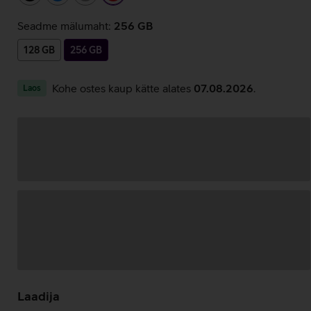
Seadme mälumaht:
256 GB
128 GB
256 GB
Kohe ostes kaup kätte alates
07.08.2026
.
Laos
Andmete
laadimine
Laadija