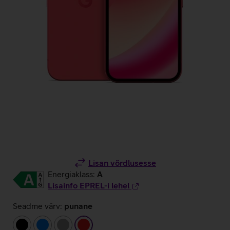
Lisan võrdlusesse
Energiaklass:
A
Lisainfo EPREL-i lehel
Seadme värv:
punane
must
sinine
hall
punane