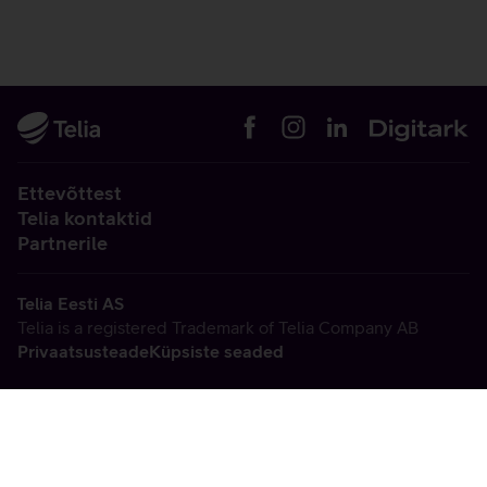
Ettevõttest
Telia kontaktid
Partnerile
Telia Eesti AS
Telia is a registered Trademark of Telia Company AB
Privaatsusteade
Küpsiste seaded