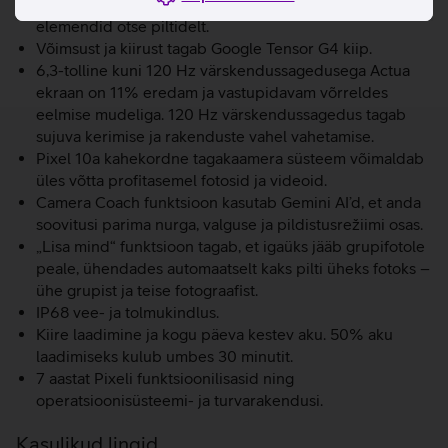
Tehisintellekt pakub võimalust eemaldada soovimatud
elemendid otse piltidelt.
Võimsust ja kiirust tagab Google Tensor G4 kiip.
6,3-tolline kuni 120 Hz värskendussagedusega Actua
ekraan on 11% eredam ja vastupidavam võrreldes
eelmise mudeliga. 120 Hz värskendussagedus tagab
sujuva kerimise ja rakenduste vahel vahetamise.
Pixel 10a kahekordne tagakaamera süsteem võimaldab
üles võtta profitasemel fotosid ja videoid.
Camera Coach funktsioon kasutab Gemini AI’d, et anda
soovitusi parima nurga, valguse ja pildistusrežiimi osas.
„Lisa mind“ funktsioon tagab, et igaüks jääb grupifotole
peale, ühendades automaatselt kaks pilti üheks fotoks –
ühe grupist ja teise fotograafist.
IP68 vee- ja tolmukindlus.
Kiire laadimine ja kogu päeva kestev aku. 50% aku
laadimiseks kulub umbes 30 minutit.
7 aastat Pixeli funktsioonilisasid ning
operatsioonisüsteemi- ja turvarakendusi.
Kasulikud lingid