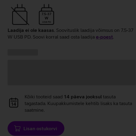
7.5-37
W
USB PD
Laadija ei ole kaasas
. Soovituslik laadija võimsus on 7.5-37
W USB PD. Soovi korral saad osta laadija
e‑poest
.
Kampaania
Andmete
pakkumised:
laadimine
Andmete
Kõiki tooteid saad
14 päeva jooksul
tasuta
laadimine
tagastada. Kuupakkumistele kehtib lisaks ka tasuta
saatmine.
Lisan ostukorvi