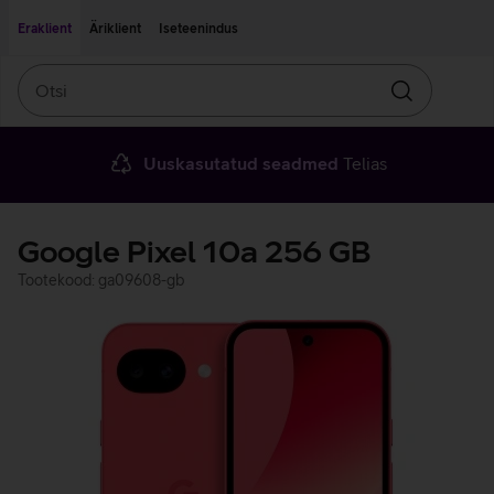
Liigu edasi põhisisu juurde
Ligipääsetavus
Eraklient
Äriklient
Iseteenindus
Otsi
Otsin
Uuskasutatud seadmed
Telias
Google Pixel 10a 256 GB
Tootekood: ga09608-gb