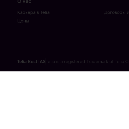
О нас
Карьера в Telia
Договоры и
Цены
Telia Eesti AS
Telia is a registered Trademark of Telia