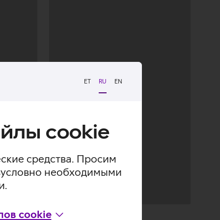
ET
RU
EN
йлы cookie
еские средства. Просим
безусловно необходимыми
и.
Загрузка
ов cookie