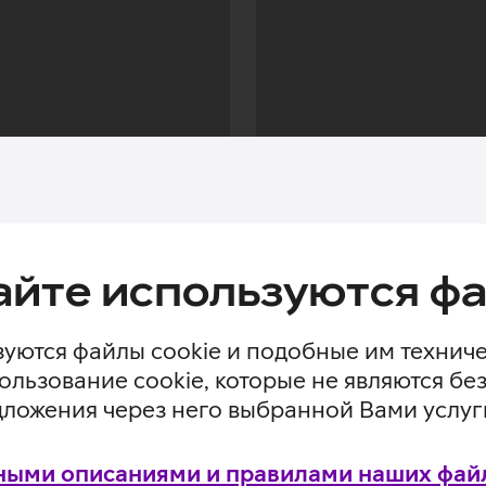
айте используются фа
уются файлы cookie и подобные им технич
ользование cookie, которые не являются 
дложения через него выбранной Вами услуг
Загрузка
ными описаниями и правилами наших файл