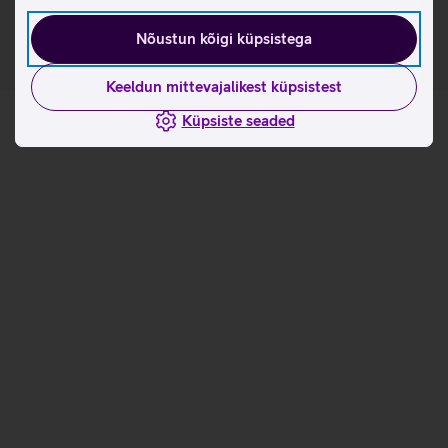
Nõustun kõigi küpsistega
Keeldun mittevajalikest küpsistest
Küpsiste seaded