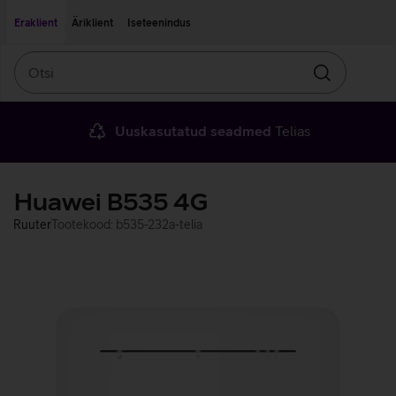
Liigu edasi põhisisu juurde
Ligipääsetavus
Eraklient
Äriklient
Iseteenindus
Otsi
Otsin
Uuskasutatud seadmed
Telias
Huawei B535 4G
Ruuter
Tootekood: b535-232a-telia