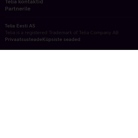
Telia kontaktid
Partnerile
Telia Eesti AS
Telia is a registered Trademark of Telia Company AB
Privaatsusteade
Küpsiste seaded
Vabandame, tekkis