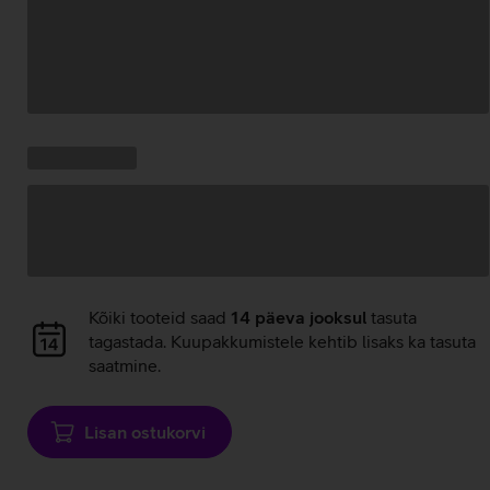
Andmete
laadimine
Kampaania
Andmete
pakkumised:
laadimine
Andmete
Kõiki tooteid saad
14 päeva jooksul
tasuta
laadimine
tagastada. Kuupakkumistele kehtib lisaks ka tasuta
saatmine.
Lisan ostukorvi