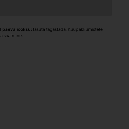
4 päeva jooksul
tasuta tagastada. Kuupakkumistele
ta saatmine.