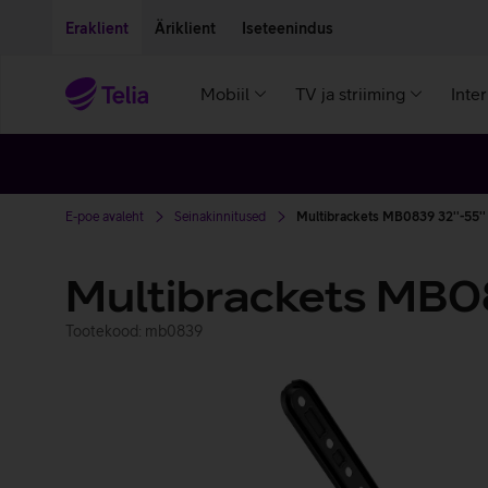
Liigu edasi põhisisu juurde
Ligipääsetavus
Eraklient
Äriklient
Iseteenindus
Mobiil
TV ja striiming
Inte
E-poe avaleht
Seinakinnitused
Multibrackets MB0839 32''-55''
Multibrackets MB08
Tootekood: mb0839