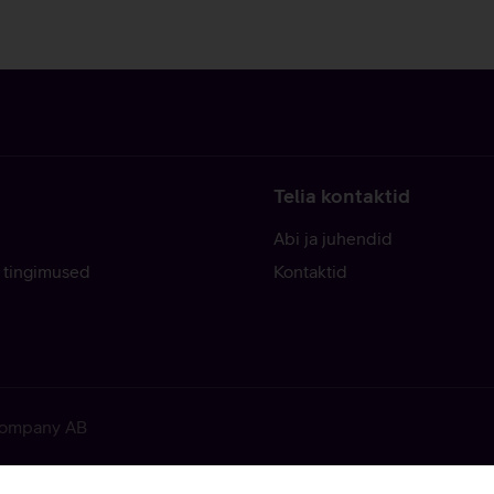
Telia kontaktid
Abi ja juhendid
 tingimused
Kontaktid
 Company AB