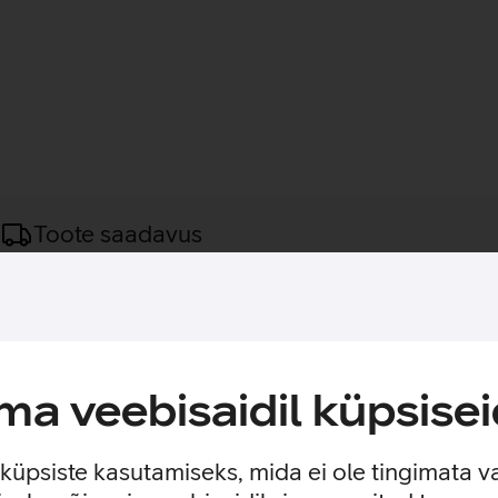
Toote saadavus
ile.
ele, mille kandevõime on kuni 20 kg. Kinnitus on pööratav 45 kra
a veebisaidil küpsisei
e küpsiste kasutamiseks, mida ei ole tingimata v
 ja kasutusviisidega tootja kodulehel