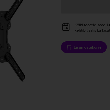
Andmete
laadimine
Andmete
Kõiki tooteid saad
1
laadimine
kehtib lisaks ka tasu
Lisan ostukorvi