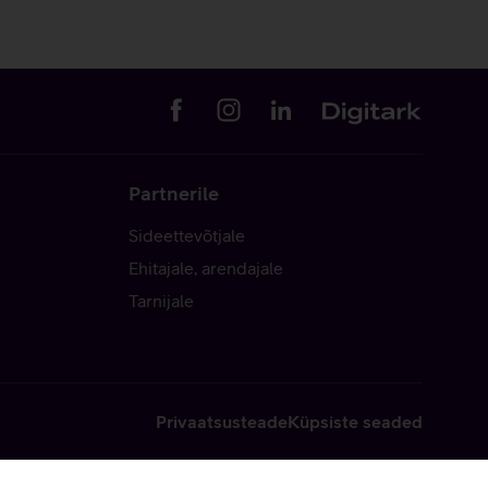
Partnerile
Sideettevõtjale
Ehitajale, arendajale
Tarnijale
Privaatsusteade
Küpsiste seaded