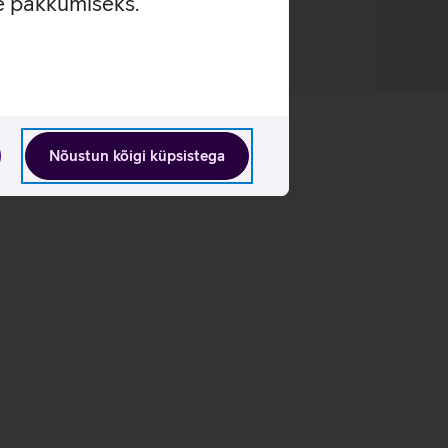
se pakkumiseks.
Nõustun kõigi küpsistega