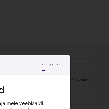
ET
RU
EN
adi paremale ja vasakule ning kallutatav kuni 5 kraadi
d
aja meie veebisaidi