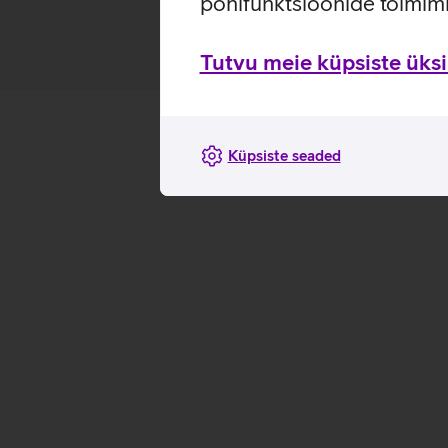
põhifunktsioonide toimimi
Tutvu meie küpsiste üksik
Küpsiste seaded