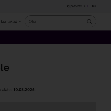
Ligipääsetavus
ET
RU
Otsi
a kontaktid
Otsin
le
e alates
10.08.2026
.