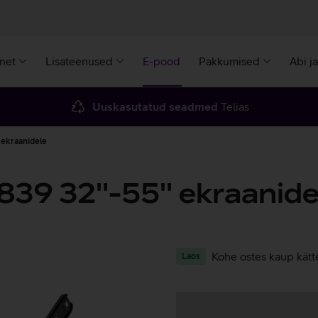
rnet
Lisateenused
E-pood
Pakkumised
Abi j
Uuskasutatud seadmed
Telias
 ekraanidele
39 32''-55'' ekraanide
Kohe ostes kaup kätt
Laos