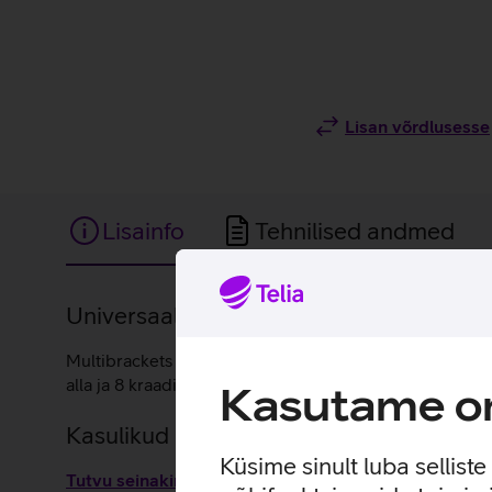
Lisan võrdlusesse
Lisainfo
Tehnilised andmed
Lisainfo
Universaalne seinakinnitus kuni 55" teler
Multibrackets seinakinnitus, mis sobib 32''-55'' telerit
alla ja 8 kraadi üles, kaugus seinast 5 - 40 cm.
Kasutame om
Kasulikud lingid
Küsime sinult luba sellist
Tutvu seinakinnituse Multibrackets MB0839 omaduste