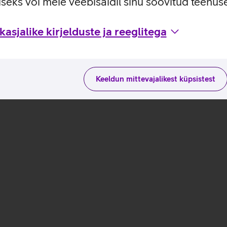
seks või meie veebisaidil sinu soovitud teenu
asjalike kirjelduste ja reeglitega
Keeldun mittevajalikest küpsistest