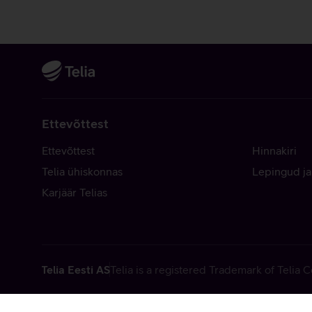
Ettevõttest
Ettevõttest
Hinnakiri
Telia ühiskonnas
Lepingud ja
Karjäär Telias
Telia Eesti AS
Telia is a registered Trademark of Telia