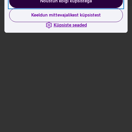
Nõustun kõigi küpsistega
Keeldun mittevajalikest küpsistest
Küpsiste seaded