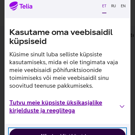
ET
RU
EN
Lisan ostukorvi
Kasutame oma veebisaidil
Lisainfo
Tehnilised andmed
Toot
küpsiseid
Küsime sinult luba selliste küpsiste
Lisainfo
Universaalne telerialus kuni 60'' telerile.
kasutamiseks, mida ei ole tingimata vaja
Multibrackets telerialus, mis sobib 46''-60'' teleritele, mille
meie veebisaidi põhifunktsioonide
kandevõime on kuni 40 kg. Lauaalus on pööratav 30
toimimiseks või meie veebisaidil sinu
kraadi paremale ja vasakule.
soovitud teenuse pakkumiseks.
Kasulikud lingid
Tutvu meie küpsiste üksikasjalike
Tutvu telerialuse Multibrackets MB1121 omaduste ja
kirjelduste ja reeglitega
kasutusviisidega tootja kodulehel