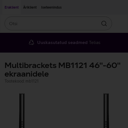
Liigu edasi põhisisu juurde
Ligipääsetavus
Eraklient
Äriklient
Iseteenindus
Otsi
Otsin
Uuskasutatud seadmed
Telias
Multibrackets MB1121 46''-60''
ekraanidele
Tootekood: mb1121