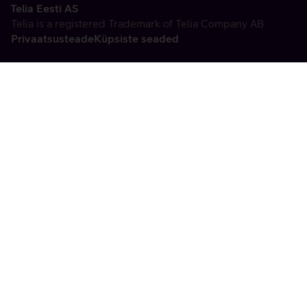
Telia Eesti AS
Telia is a registered Trademark of Telia Company AB
Privaatsusteade
Küpsiste seaded
Vabandame, tekkis
tehniline viga
tx:undefined:ut:null