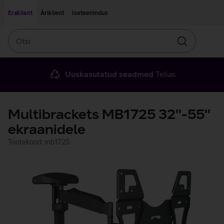
Liigu edasi põhisisu juurde
Ligipääsetavus
Eraklient
Äriklient
Iseteenindus
Otsi
Otsin
Uuskasutatud seadmed
Telias
Multibrackets MB1725 32''-55''
ekraanidele
Tootekood: mb1725