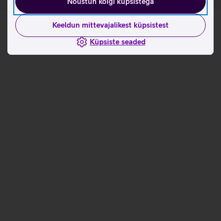
Nõustun kõigi küpsistega
Keeldun mittevajalikest küpsistest
Küpsiste seaded