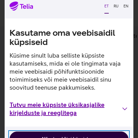
ET
RU
EN
Lisan ostukorvi
Kasutame oma veebisaidil
Lisainfo
Tehnilised andmed
Toot
küpsiseid
Küsime sinult luba selliste küpsiste
Lisainfo
Universaalne seinakinnitus kuni 55" telerile.
kasutamiseks, mida ei ole tingimata vaja
Multibrackets seinakinnitus, mis sobib 32’’-55’’ teleritele,
meie veebisaidi põhifunktsioonide
mille kandevõime on kuni 30 kg. Kinnitus on pööratav 45
toimimiseks või meie veebisaidil sinu
kraadi paremale ja vasakule ning kallutatav kuni 15 kraadi
soovitud teenuse pakkumiseks.
alla, kaugus seinast 4,6 - 50 cm.
Kasulikud lingid
Tutvu meie küpsiste üksikasjalike
kirjelduste ja reeglitega
Tutvu Multibrackets MB1725 seinakinnitusega lähemalt