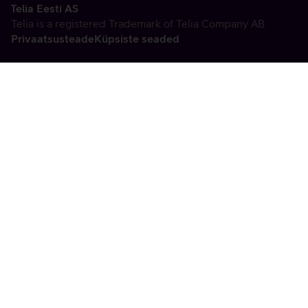
Telia Eesti AS
Telia is a registered Trademark of Telia Company AB
Privaatsusteade
Küpsiste seaded
Vabandame, tekkis
tehniline viga
tx:undefined:ut:null