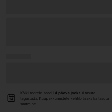
Andmete
laadimine
Kampaania
Andmete
pakkumised:
laadimine
Andmete
Kõiki tooteid saad
14 päeva jooksul
tasuta
laadimine
tagastada. Kuupakkumistele kehtib lisaks ka tasuta
saatmine.