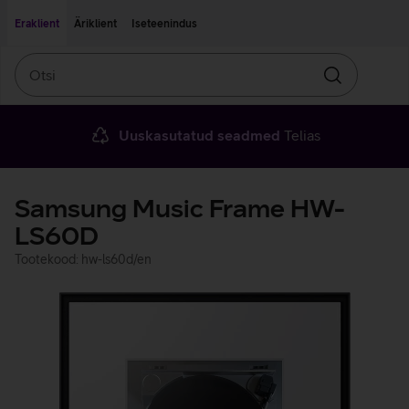
Liigu edasi põhisisu juurde
Ligipääsetavus
Eraklient
Äriklient
Iseteenindus
Otsi
Otsin
Uuskasutatud seadmed
Telias
Samsung Music Frame HW-
LS60D
Tootekood: hw-ls60d/en