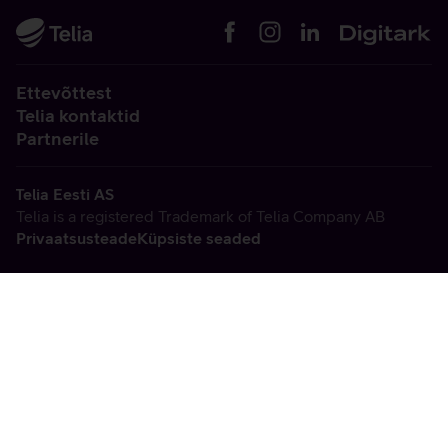
Ettevõttest
Telia kontaktid
Partnerile
Telia Eesti AS
Telia is a registered Trademark of Telia Company AB
Privaatsusteade
Küpsiste seaded