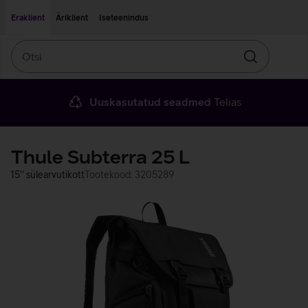
Liigu edasi põhisisu juurde
Ligipääsetavus
Eraklient
Äriklient
Iseteenindus
Otsi
Otsin
Uuskasutatud seadmed
Telias
Thule Subterra 25 L
15'' sülearvutikott
Tootekood: 3205289