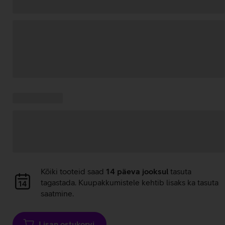
Andmete
laadimine
Kampaania
Andmete
pakkumised:
laadimine
Andmete
Kõiki tooteid saad
14 päeva jooksul
tasuta
laadimine
tagastada. Kuupakkumistele kehtib lisaks ka tasuta
saatmine.
Lisan ostukorvi