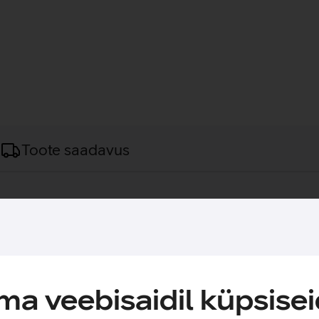
Toote saadavus
igapäevaseks kasutamiseks.
b kuni 15,6'' sülearvuti. Koti välismaterjal on valmistatud 100% 
ud 360° vahupolstrit ja kriimustuskindlat voodrit, mis kaitseb s
ka vihmase ilma korral. Kotil on mitmed praktilised sahtlid ja 
ja kotti saab kanda ka ainult käe otsas. Lisaks on koti tagakülj
a veebisaidil küpsisei