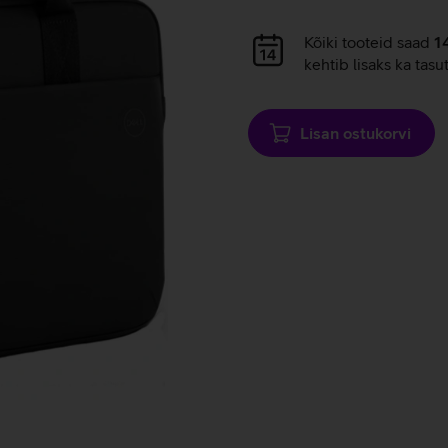
Andmete
laadimine
Andmete
Kõiki tooteid saad
1
laadimine
kehtib lisaks ka tasu
Lisan ostukorvi