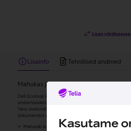
Lisan võrdlusesse
Lisainfo
Tehnilised andmed
Lisainfo
Mahukas ja klassikaline sülearvutikott 
Dell Ecoloop Pro klassikaline sülearvutikott, mis mahuta
ümbertöödeldud plastpudelist. Koti sisemuses on kasutat
Tänu veekindlale materjalile püsivad seadmed kaitstuna 
dokumendid või isiklikud esemed. Õlarihm on eemaldatav 
Kasutame om
Mahutab kuni 15,6-tollise sülearvuti.