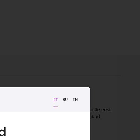
ET
RU
EN
ookeanist kogutud plastist, mis pärineb
ülearvutit vedelike, põrutuste ja kriimustuste eest.
taskud, kuhu saab paigutada erinevaid tarvikud,
el olemas kinnitus reisikohvrile.
d