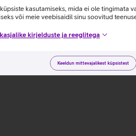
e küpsiste kasutamiseks, mida ei ole tingimata v
seks või meie veebisaidil sinu soovitud teenu
te ja kasutusviisidega tootja kodulehel
asjalike kirjelduste ja reeglitega
Keeldun mittevajalikest küpsistest