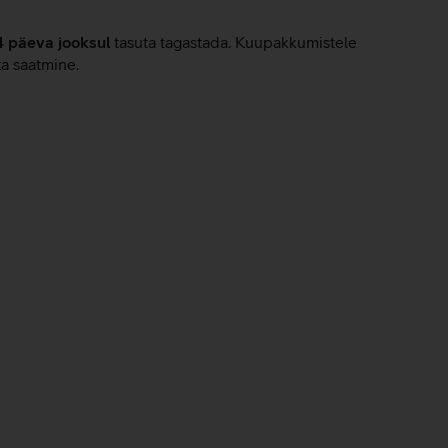
4 päeva jooksul
tasuta tagastada. Kuupakkumistele
ta saatmine.