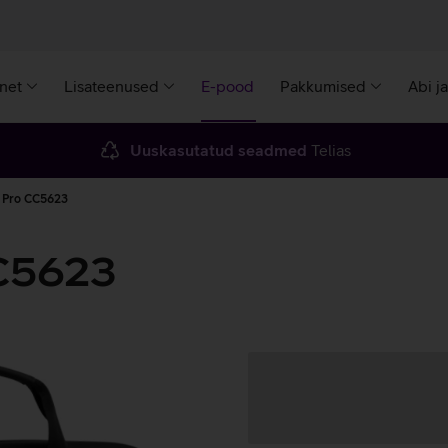
rnet
Lisateenused
E-pood
Pakkumised
Abi j
Uuskasutatud seadmed
Telias
op Pro CC5623
CC5623