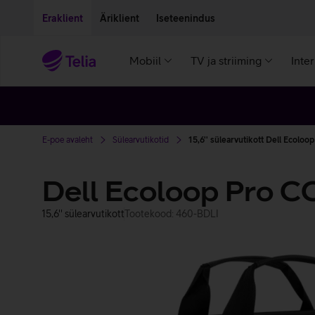
Liigu edasi põhisisu juurde
Ligipääsetavus
Eraklient
Äriklient
Iseteenindus
Mobiil
TV ja striiming
Inte
E-poe avaleht
Sülearvutikotid
15,6'' sülearvutikott Dell Ecolo
Dell Ecoloop Pro 
15,6'' sülearvutikott
Tootekood: 460-BDLI