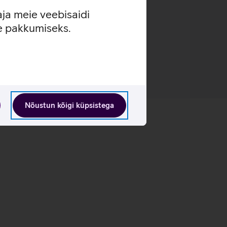
aja meie veebisaidi
se pakkumiseks.
Nõustun kõigi küpsistega