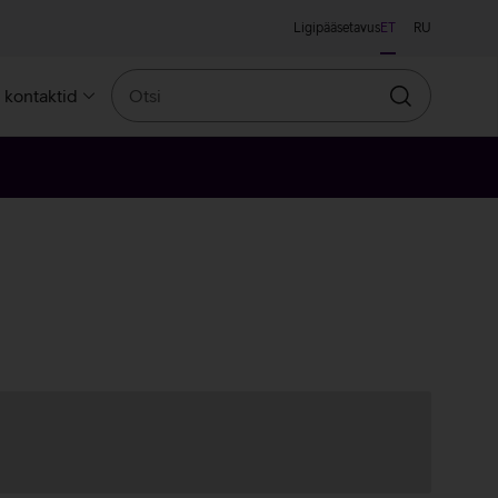
Ligipääsetavus
ET
RU
Otsi
a kontaktid
Otsin