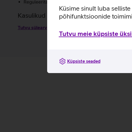
Reguleeritav õlarihm.
Küsime sinult luba sellist
Kasulikud lingid
põhifunktsioonide toimimi
Tutvu sülearvutikoti Dell Ecoloop Pro CC5623 omadus
Tutvu meie küpsiste üksik
Küpsiste seaded