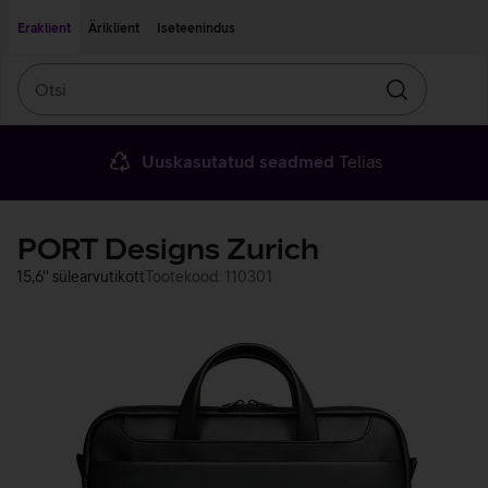
Liigu edasi põhisisu juurde
Ligipääsetavus
Eraklient
Äriklient
Iseteenindus
Otsi
Otsin
Uuskasutatud seadmed
Telias
PORT Designs Zurich
15,6'' sülearvutikott
Tootekood: 110301