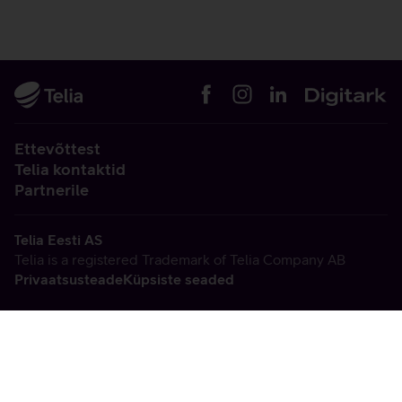
Ettevõttest
Telia kontaktid
Partnerile
Telia Eesti AS
Telia is a registered Trademark of Telia Company AB
Privaatsusteade
Küpsiste seaded