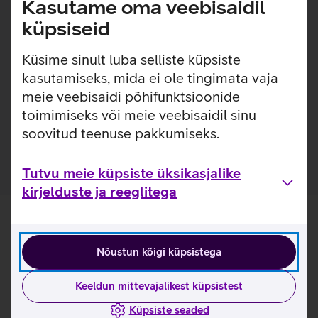
Kasutame oma veebisaidil
kontoritööks vajalikku ning mobiiltelefoni. Reisima minnes
on võimalus kott kinnitada kohvrisangale. Õlapael koos
küpsiseid
stiilsete käepidemetega lisab kasutusmugavust ja
meelepärasust igale kandjale.
Küsime sinult luba selliste küpsiste
kasutamiseks, mida ei ole tingimata vaja
Kasulikud lingid
meie veebisaidi põhifunktsioonide
toimimiseks või meie veebisaidil sinu
Tutvu sülearvutikoti Port Designs Zurich omaduste ja
kasutusviisidega tootja kodulehel
soovitud teenuse pakkumiseks.
Tutvu meie küpsiste üksikasjalike
kirjelduste ja reeglitega
Nõustun kõigi küpsistega
Keeldun mittevajalikest küpsistest
Küpsiste seaded