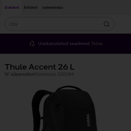
Liigu edasi põhisisu juurde
Ligipääsetavus
Eraklient
Äriklient
Iseteenindus
Otsi
Otsin
Uuskasutatud seadmed
Telias
Thule Accent 26 L
16'' sülearvutikott
Tootekood: 3205384