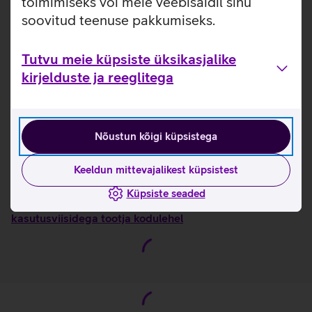
toimimiseks või meie veebisaidil sinu
ja organiseeritud hoiustamist. Akupangale mõeldud väliselt
soovitud teenuse pakkumiseks.
ligipääsetav tasku võimaldab seda mugavalt kasutada ilma
kotti avamata.
Tutvu meie küpsiste üksikasjalike
Sobib kuni 17‑tollisele sülearvutile, mille mõõtmed on
kirjelduste ja reeglitega
maksimaalselt 40,1 cm × 25,9 cm × 2 cm.
Küljetasku, kus saab hoida veepudelit või muud
vajalikku.
Kinnitatav ratastel kohvri külge.
Nõustun kõigi küpsistega
Võrkkattega EVA‑õlarihmad ja reguleeritav rinnarihm.
Keeldun mittevajalikest küpsistest
Kasulikud lingid
Küpsiste seaded
Tutvu sülearvutikoti Thule Accent omaduste ja
kasutusviisidega tootja kodulehel