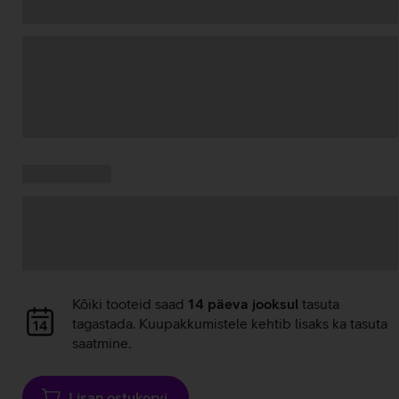
Andmete
laadimine
Kampaania
Andmete
pakkumised:
laadimine
Andmete
Kõiki tooteid saad
14 päeva jooksul
tasuta
laadimine
tagastada. Kuupakkumistele kehtib lisaks ka tasuta
saatmine.
Lisan ostukorvi