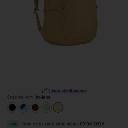
Lisan võrdlusesse
Seadme värv:
kollane
must
tumesinine/helesinine
tumepruun
heleroheline
kollane
Kohe ostes kaup kätte alates
09.08.2026
.
Laos