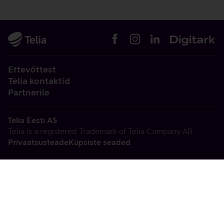
Ettevõttest
Telia kontaktid
Partnerile
Telia Eesti AS
Telia is a registered Trademark of Telia Company AB
Privaatsusteade
Küpsiste seaded