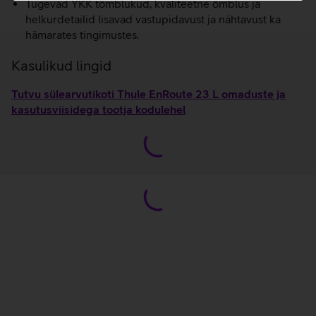
Tugevad YKK tõmblukud, kvaliteetne õmblus ja
helkurdetailid lisavad vastupidavust ja nähtavust ka
hämarates tingimustes.
Kasulikud lingid
Tutvu sülearvutikoti Thule EnRoute 23 L omaduste ja
kasutusviisidega tootja kodulehel