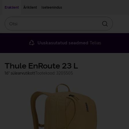
Liigu edasi põhisisu juurde
Ligipääsetavus
Eraklient
Äriklient
Iseteenindus
Otsi
Otsin
Uuskasutatud seadmed
Telias
Thule EnRoute 23 L
16'' sülearvutikott
Tootekood: 3205505