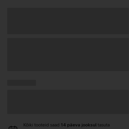
Andmete
laadimine
Kampaania
Andmete
pakkumised:
laadimine
Andmete
Kõiki tooteid saad
14 päeva jooksul
tasuta