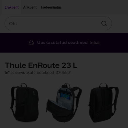
Liigu edasi põhisisu juurde
Ligipääsetavus
Eraklient
Äriklient
Iseteenindus
Otsi
Otsin
Uuskasutatud seadmed
Telias
Thule EnRoute 23 L
16'' sülearvutikott
Tootekood: 3205501