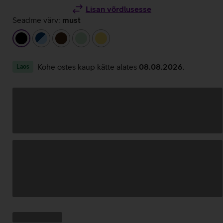
Lisan võrdlusesse
Seadme värv:
must
must
tumesinine/helesinine
tumepruun
heleroheline
kollane
Kohe ostes kaup kätte alates
08.08.2026
.
Laos
Andmete
laadimine
Kampaania
Andmete