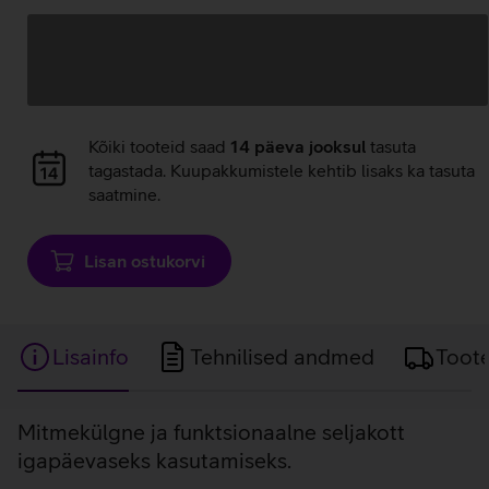
pakkumised:
laadimine
Andmete
Kõiki tooteid saad
14 päeva jooksul
tasuta
laadimine
tagastada. Kuupakkumistele kehtib lisaks ka tasuta
saatmine.
Lisan ostukorvi
Lisainfo
Tehnilised andmed
Toot
Lisainfo
Mitmekülgne ja funktsionaalne seljakott
igapäevaseks kasutamiseks.