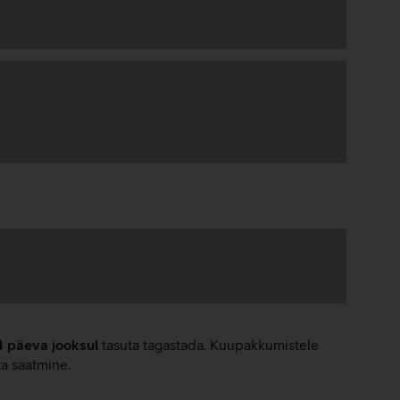
4 päeva jooksul
tasuta tagastada. Kuupakkumistele
ta saatmine.