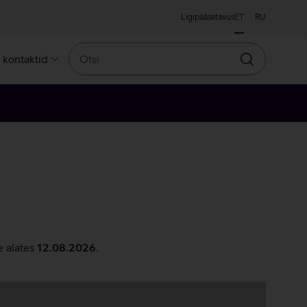
Ligipääsetavus
ET
RU
Otsi
a kontaktid
Otsin
e alates
12.08.2026
.