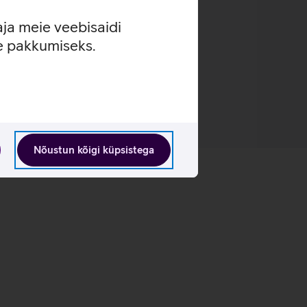
aja meie veebisaidi
se pakkumiseks.
Nõustun kõigi küpsistega