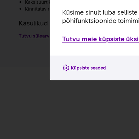
Kaks suurt külgmist veepudelitaskut.
Kinnitatav ratastel kohvri külge.
Küsime sinult luba sellist
põhifunktsioonide toimimi
Kasulikud lingid
Tutvu sülearvutikoti Thule Subterra 2 omaduste ja ka
Tutvu meie küpsiste üksik
Küpsiste seaded