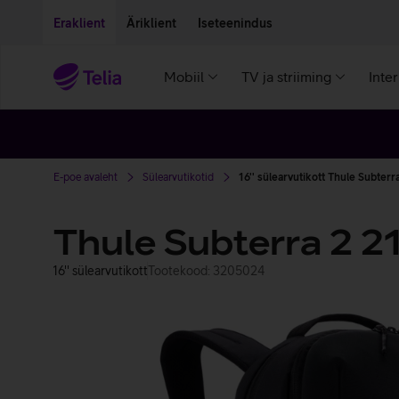
Liigu edasi põhisisu juurde
Ligipääsetavus
Eraklient
Äriklient
Iseteenindus
Mobiil
TV ja striiming
Inte
E-poe avaleht
Sülearvutikotid
16'' sülearvutikott Thule Subterr
Thule Subterra 2 21
16'' sülearvutikott
Tootekood: 3205024