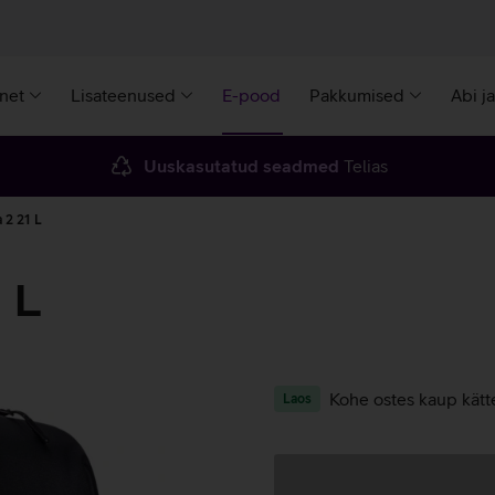
rnet
Lisateenused
E-pood
Pakkumised
Abi j
Uuskasutatud seadmed
Telias
a 2 21 L
 L
Kohe ostes kaup kätt
Laos