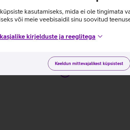
e küpsiste kasutamiseks, mida ei ole tingimata v
seks või meie veebisaidil sinu soovitud teenu
sutusviisidega tootja kodulehel
asjalike kirjelduste ja reeglitega
Keeldun mittevajalikest küpsistest