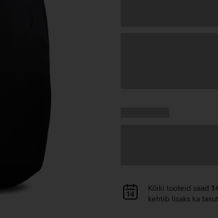
Andmete
laadimine
Kampaania
Andmete
pakkumised:
laadimine
Andmete
Kõiki tooteid saad
1
laadimine
kehtib lisaks ka tasu