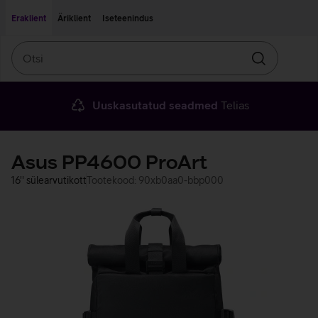
Liigu edasi põhisisu juurde
Ligipääsetavus
Eraklient
Äriklient
Iseteenindus
Otsi
Otsin
Uuskasutatud seadmed
Telias
Asus PP4600 ProArt
16'' sülearvutikott
Tootekood: 90xb0aa0-bbp000