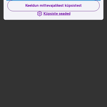
Keeldun mittevajalikest küpsistest
Küpsiste seaded