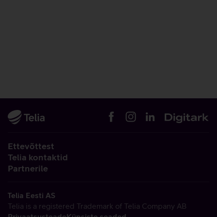
Ettevõttest
Telia kontaktid
Partnerile
Telia Eesti AS
Telia is a registered Trademark of Telia Company AB
Privaatsusteade
Küpsiste seaded