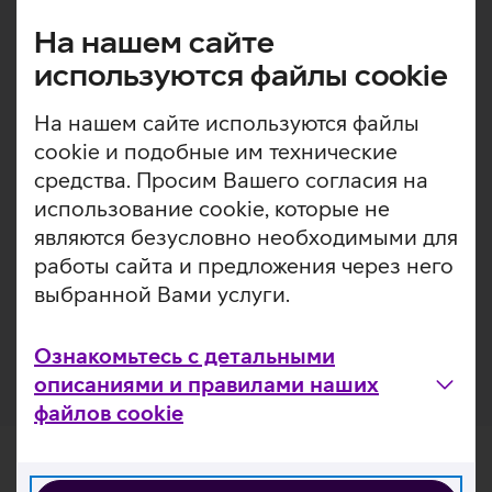
Lenovo IdeaPad Gaming Modern on vastupidav ja
На нашем сайте
praktiline seljakott, mis sobib hästi nii tööle kui
igapäevaseks kasutamiseks. Avar põhisahtel mahutab kuni
используются файлы cookie
16‑tollise sülearvuti ning veekindel välispind koos ülarulli
konstruktsiooniga aitab kaitsta sinu seadmeid ja tarvikuid
На нашем сайте используются файлы
ka vihmase ilmaga. Mugavust lisavad ventileeritud
cookie и подобные им технические
seljapaneel ja pehmed õlarihmad, mis muudavad koti
средства. Просим Вашего согласия на
kandmise meeldivaks ka pikematel päevadel. Külgedel
использование cookie, которые не
olevad Lycra küljetaskud ning pagasirihm teevad koti
kasutamise mugavaks nii linnas liikudes kui ka reisides.
являются безусловно необходимыми для
работы сайта и предложения через него
Valmistatud taaskasutatud materjalidest.
выбранной Вами услуги.
Kaks küljetaskut, kus saab hoida veepudelit või muud
vajalikku.
Ознакомьтесь с детальными
описаниями и правилами наших
файлов cookie