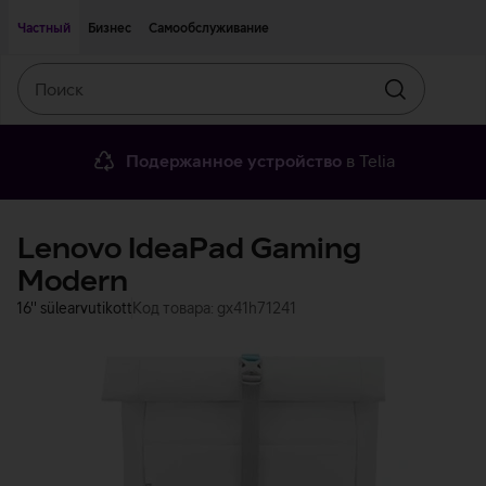
Двигаться дальше к основному контенту
Доступность
Частный
Бизнес
Самообслуживание
Поиск
Искать
Подержанное устройство
в Telia
Lenovo IdeaPad Gaming
Modern
16'' sülearvutikott
Код товара: gx41h71241