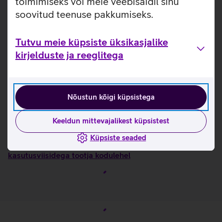
toimimiseks või meie veebisaidil sinu
ja organiseeritud hoiustamist. Akupangale mõeldud väliselt
soovitud teenuse pakkumiseks.
ligipääsetav tasku võimaldab seda mugavalt kasutada ilma
kotti avamata.
Tutvu meie küpsiste üksikasjalike
Sobib kuni 17‑tollisele sülearvutile, mille mõõtmed on
kirjelduste ja reeglitega
maksimaalselt 40,1 cm × 25,9 cm × 2 cm.
Küljetasku, kus saab hoida veepudelit või muud
vajalikku.
Kinnitatav ratastel kohvri külge.
Nõustun kõigi küpsistega
Võrkkattega EVA‑õlarihmad ja reguleeritav rinnarihm.
Keeldun mittevajalikest küpsistest
Kasulikud lingid
Küpsiste seaded
Tutvu sülearvutikoti Thule Accent omaduste ja
kasutusviisidega tootja kodulehel