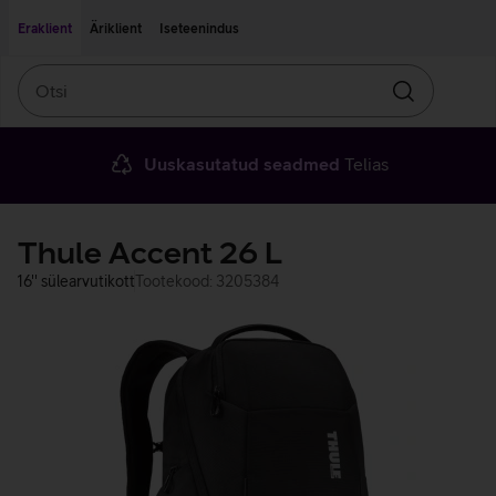
Liigu edasi põhisisu juurde
Ligipääsetavus
Eraklient
Äriklient
Iseteenindus
Otsi
Otsin
Uuskasutatud seadmed
Telias
Thule Accent 26 L
16'' sülearvutikott
Tootekood: 3205384