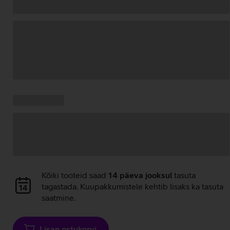
Andmete
laadimine
Kampaania
Andmete
pakkumised:
laadimine
Andmete
Kõiki tooteid saad
14 päeva jooksul
tasuta
laadimine
tagastada. Kuupakkumistele kehtib lisaks ka tasuta
saatmine.
Lisan ostukorvi