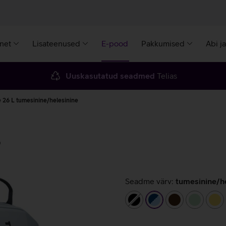
rnet
Lisateenused
E-pood
Pakkumised
Abi j
Uuskasutatud seadmed
Telias
e 26 L tumesinine/helesinine
L
Seadme värv:
tumesinine/h
must
tumesinine/helesin
tumepruun
helerohe
ko