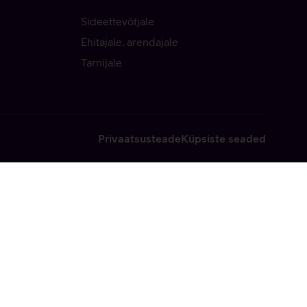
Sideettevõtjale
Ehitajale, arendajale
Tarnijale
Privaatsusteade
Küpsiste seaded