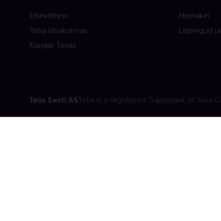
Ettevõttest
Hinnakiri
Telia ühiskonnas
Lepingud ja
Karjäär Telias
Telia Eesti AS
Telia is a registered Trademark of Telia