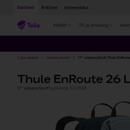
Liigu edasi põhisisu juurde
Ligipääsetavus
Eraklient
Äriklient
Iseteenindus
Mobiil
TV ja striiming
Inte
E-poe avaleht
Sülearvutikotid
17'' sülearvutikott Thule EnRout
Thule EnRoute 26 
17'' sülearvutikott
Tootekood: 3205508