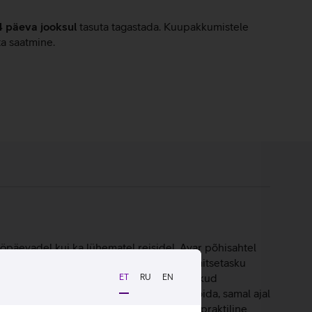
4 päeva jooksul
tasuta tagastada. Kuupakkumistele
ta saatmine.
öpäevadel kui ka lühematel reisidel. Avar põhisahtel
d taskud. Kiireks ligipääsuks on eraldi kaitsetasku
st jakile, samas kui küljel olevad võrktaskud
ET
RU
EN
el aitab väiksemad esemed korrastatult hoida, samal ajal
ikke esemeid. Tänu sellele on seljakott praktiline