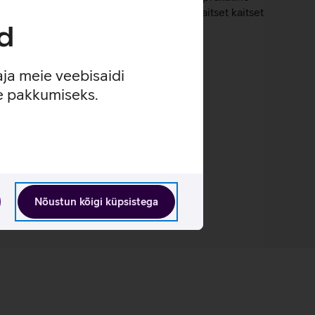
millel on PFC-vaba veekindel kate pakub kaitset kaitset
d
aja meie veebisaidi
se pakkumiseks.
mustes.
Nõustun kõigi küpsistega