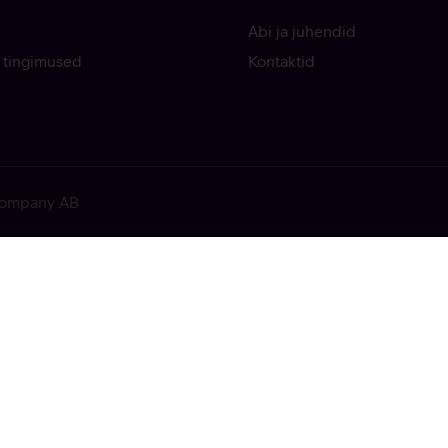
Abi ja juhendid
 tingimused
Kontaktid
 Company AB