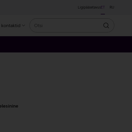
Ligipääsetavus
ET
RU
Otsi
a kontaktid
Otsin
elesinine
ine
line
llane