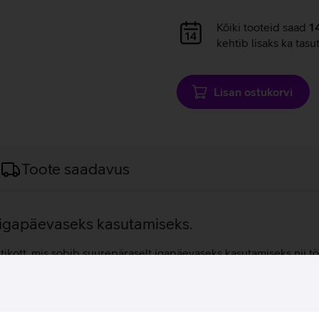
Andmete
Kõiki tooteid saad
1
laadimine
kehtib lisaks ka tasu
Lisan ostukorvi
Toote saadavus
t igapäevaseks kasutamiseks.
kott, mis sobib suurepäraselt igapäevaseks kasutamiseks nii tö
ti ja igapäevased tarvikud, mida kaitsevad tõstetud ja pehmendatu
 esemetele. Veniv esipaneeli tasku pakub kiiret hoiustamisvõimalu
jalik oleks alati käeulatuses. Eesmise sahtli organisatsioonipane
tasku võimaldab mugavalt mahutada vahetusriideid või muid isikl