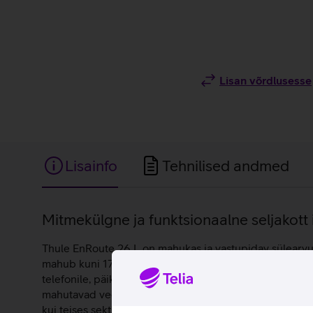
Lisan võrdlusesse
Lisainfo
Tehnilised andmed
Lisainfo
Mitmekülgne ja funktsionaalne seljakot
Thule EnRoute 26 L on mahukas ja vastupidav sülearvuti
mahub kuni 17-tolline sülearvuti, 11-tolline tahvelarvu
telefonile, päikeseprillidele või muudele väärtuslikele
mahutavad veepudeli, laadija või vihmavarju, et kõik va
kui teises sektsioonis paiknev ruumikas veekindel TPU-