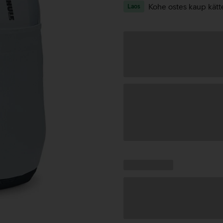
Kohe ostes kaup kätt
Laos
Andmete
laadimine
Kampaania
Andmete
pakkumised:
laadimine