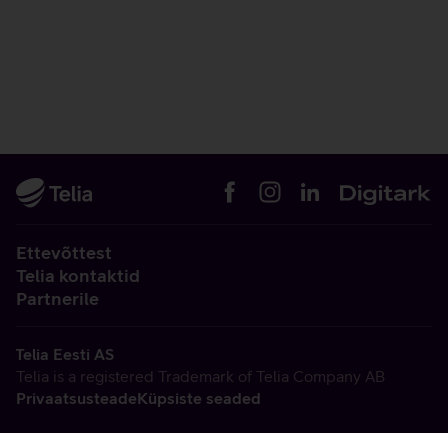
Ettevõttest
Telia kontaktid
Partnerile
Telia Eesti AS
Telia is a registered Trademark of Telia Company AB
Privaatsusteade
Küpsiste seaded