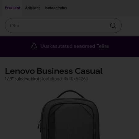
Liigu edasi põhisisu juurde
Ligipääsetavus
Eraklient
Äriklient
Iseteenindus
Otsi
Otsin
Uuskasutatud seadmed
Telias
Lenovo Business Casual
17,3" sülearvutikott
Tootekood: 4x40x54260