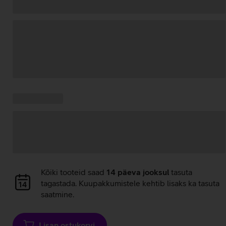
Andmete
laadimine
Kampaania
Andmete
pakkumised:
laadimine
Andmete
Kõiki tooteid saad
14 päeva jooksul
tasuta
laadimine
tagastada. Kuupakkumistele kehtib lisaks ka tasuta
saatmine.
Lisan ostukorvi