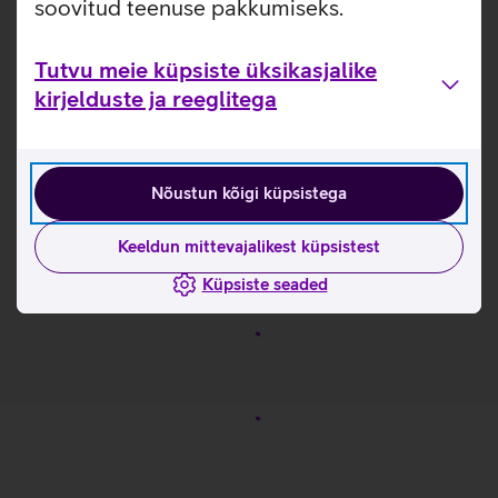
soovitud teenuse pakkumiseks.
kotil ka spetsiaalne ava laadimiskaabli jaoks, et seadmeid
saaks liikvel olles hõlpsalt laadida.
Tutvu meie küpsiste üksikasjalike
Mahutab kuni 17,3-tollise sülearvuti.
kirjelduste ja reeglitega
Lukuga küljetasku, kus saab hoida veepudelit või muud
vajalikku.
Polsterdatud õlarihmad.
Koti tagaküljel olemas kinnitus reisikohvrile.
Nõustun kõigi küpsistega
Kasulikud lingid
Keeldun mittevajalikest küpsistest
Tutvu sülearvutikoti Lenovo Business Casual omaduste
Küpsiste seaded
ja kasutusviisidega tootja kodulehel