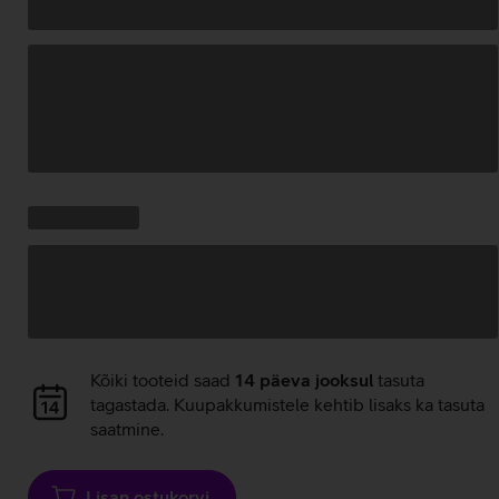
Andmete
laadimine
Kampaania
Andmete
pakkumised:
laadimine
Andmete
Kõiki tooteid saad
14 päeva jooksul
tasuta
laadimine
tagastada. Kuupakkumistele kehtib lisaks ka tasuta
saatmine.
Lisan ostukorvi