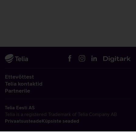
Ettevõttest
Telia kontaktid
Partnerile
Telia Eesti AS
Telia is a registered Trademark of Telia Company AB
Privaatsusteade
Küpsiste seaded