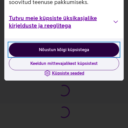
soovitud teenuse pakkumiseks.
kotil ka spetsiaalne ava laadimiskaabli jaoks, et seadmeid
saaks liikvel olles hõlpsalt laadida.
Tutvu meie küpsiste üksikasjalike
Mahutab kuni 17,3-tollise sülearvuti.
kirjelduste ja reeglitega
Lukuga küljetasku, kus saab hoida veepudelit või muud
vajalikku.
Polsterdatud õlarihmad.
Koti tagaküljel olemas kinnitus reisikohvrile.
Nõustun kõigi küpsistega
Kasulikud lingid
Keeldun mittevajalikest küpsistest
Tutvu sülearvutikoti Lenovo Business Casual omaduste
Küpsiste seaded
ja kasutusviisidega tootja kodulehel