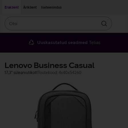
Liigu edasi põhisisu juurde
Ligipääsetavus
Eraklient
Äriklient
Iseteenindus
Otsi
Otsin
Uuskasutatud seadmed
Telias
Lenovo Business Casual
17,3" sülearvutikott
Tootekood: 4x40x54260